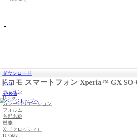
ダウンロード
ドコモ スマートフォン Xperia™ GX SO
FAQ
デザイン
SAR値
Design
カラーバリエーション
フォルム
各部名称
機能
Xi（クロッシィ）
Display