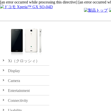
[an error occurred while processing this directive]
[an error occurred wh
Xi（クロッシィ）
Display
Camera
Entertainment
Connectivity
Usability