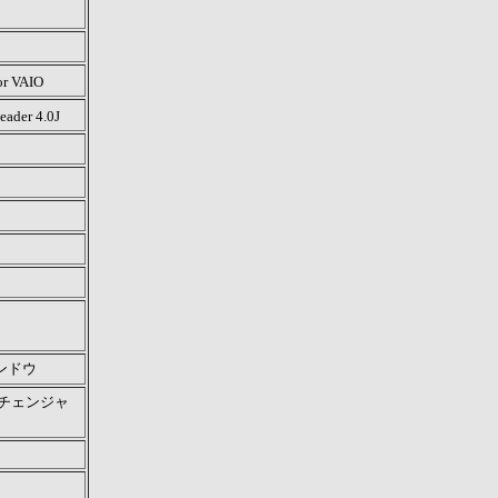
or VAIO
ader 4.0J
ンドウ
紙チェンジャ