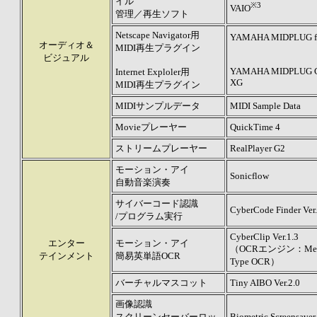
イル
※3
VAIO
管理／再生ソフト
Netscape Navigator用
YAMAHA MIDPLUG f
オーディオ＆
MIDI再生プラグイン
ビジュアル
YAMAHA MIDPLUG Co
Internet Exploler用
XG
MIDI再生プラグイン
MIDIサンプルデータ
MIDI Sample Data
Movieプレーヤー
QuickTime 4
ストリームプレーヤー
RealPlayer G2
モーション・アイ
Sonicflow
自動音楽演奏
サイバーコード認識
CyberCode Finder Ver.
/プログラム実行
CyberClip Ver.1.3
エンター
モーション・アイ
（OCRエンジン：Media
テインメント
簡易英単語OCR
Type OCR）
バーチャルマスコット
Tiny AIBO Ver.2.0
画像認識
スクリーンセーバーロッ
Biometric Screensaver