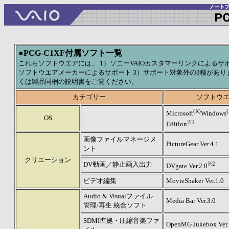
●
PCG-C1XF付属ソフト一覧
これらソフトウエアには、 1）ソニーVAIOカスタマーリンクによるサポ
ソフトウエアメーカーによるサポート 3）サポート対象外の3種があり
くは製品同梱の説明書をご覧ください。
カテゴリー
ソフトウ
(R)
(
Microsoft
Windows
OS
※1
Edition
画像ファイルマネージメ
PictureGear Ver.4.1
ント
クリエーション
DV動画／静止画入出力
※2
DVgate Ver.2.0
ビデオ編集
MovieShaker Ver.1.0
Audio & Visualファイル
Media Bar Ver.3.0
管理/再生 統合ソフト
SDMI準拠・圧縮音楽ファ
OpenMG Jukebox Ver.1