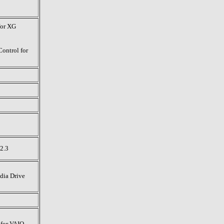
or XG
ntrol for
2.3
 Drive
 for VAIO