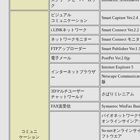
ク
ビジュアル
Smart Capture Ver.2.4
コミュニケーション
i.LINKネットワーク
Smart Connect Ver.2.2
ネットワークモニター
Smart Connect モニター
FTPアップローダー
Smart Publisher Ver.1.
電子メール
PostPet Ver.2.0jp
Internet Explorer 5
インターネットブラウザ
Netscape Communic
ー
版
3Dマルチユーザー
さぱりミレニアム
チャットワールド
FAX送受信
Symantec WinFax Basi
バイオネットワーク
オンラインサインア
So-netオンライン
コミュニ
フトウエア
ケーション