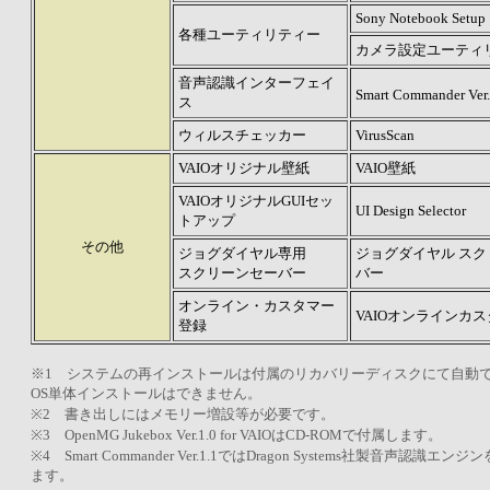
Sony Notebook Setup
各種ユーティリティー
カメラ設定ユーティ
音声認識インターフェイ
Smart Commander Ver.
ス
ウィルスチェッカー
VirusScan
VAIOオリジナル壁紙
VAIO壁紙
VAIOオリジナルGUIセッ
UI Design Selector
トアップ
その他
ジョグダイヤル専用
ジョグダイヤル ス
スクリーンセーバー
バー
オンライン・カスタマー
VAIOオンラインカ
登録
※1 システムの再インストールは付属のリカバリーディスクにて自動
OS単体インストールはできません。
※2 書き出しにはメモリー増設等が必要です。
※3 OpenMG Jukebox Ver.1.0 for VAIOはCD-ROMで付属します。
※4 Smart Commander Ver.1.1ではDragon Systems社製音声認識エ
ます。