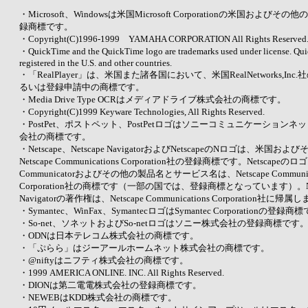
・Microsoft、Windowsは米国Microsoft Corporationの米国および
録商標です。
・Copyright(C)1996-1999 YAMAHA CORPORATION All Rights Reserved
・QuickTime and the QuickTime logo are trademarks used under license. Qui
registered in the U.S. and other countries.
・「RealPlayer」は、米国また諸各国において、米国RealNetworks,In
るいは登録申請中の商標です。
・Media Drive Type OCRはメディアドライブ株式会社の商標です。
・Copyright(C)1999 Keyware Technologies, All Rights Reserved.
・PostPet、ポストペット、PostPetロゴはソニーコミュニケーション
会社の商標です。
・Netscape、Netscape NavigatorおよびNetscapeのNロゴは、米国
Netscape Communications Corporation社の登録商標です。Netscapeのロゴ
Communicatorおよびその他の製品名とサービス名は、Netscape Communica
Corporation社の商標です（一部の国では、登録商標となっています）。Net
Navigatorの著作権は、Netscape Communications Corporation社に帰属
・Symantec、WinFax、SymantecロゴはSymantec Corporationの登録商
・So-net、ソネットおよびSo-netロゴはソニー株式会社の登録商標です
・ODNは日本テレコム株式会社の商標です。
・「ぷらら」はジーアールホームネット株式会社の商標です。
・@niftyはニフティ株式会社の商標です。
・1999 AMERICA ONLINE. INC. All Rights Reserved.
・DIONは第二電電株式会社の登録商標です。
・NEWEBはKDD株式会社の商標です。