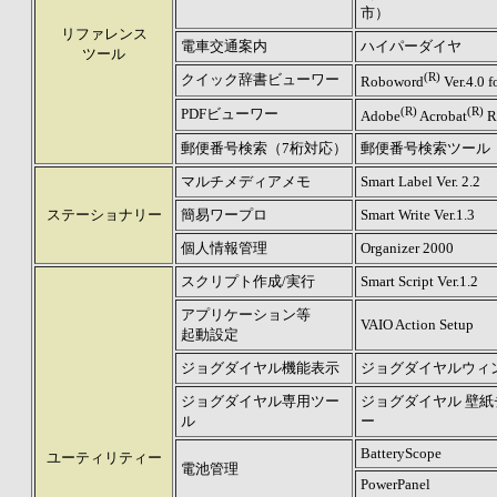
市）
リファレンス
電車交通案内
ハイパーダイヤ
ツール
(R)
クイック辞書ビューワー
Roboword
Ver.4.0 f
(R)
(R)
PDFビューワー
Adobe
Acrobat
Re
郵便番号検索（7桁対応）
郵便番号検索ツール
マルチメディアメモ
Smart Label Ver. 2.2
ステーショナリー
簡易ワープロ
Smart Write Ver.1.3
個人情報管理
Organizer 2000
スクリプト作成/実行
Smart Script Ver.1.2
アプリケーション等
VAIO Action Setup
起動設定
ジョグダイヤル機能表示
ジョグダイヤルウィ
ジョグダイヤル専用ツー
ジョグダイヤル 壁
ル
ー
BatteryScope
ユーティリティー
電池管理
PowerPanel