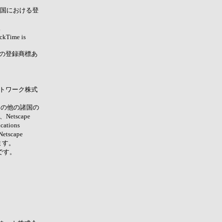
その他の国における登
.
ckTime is
c.社の登録商標あ
ネットワーク株式
およびその他の諸国の
、Netscape
tions
scape
します。
標です。
。