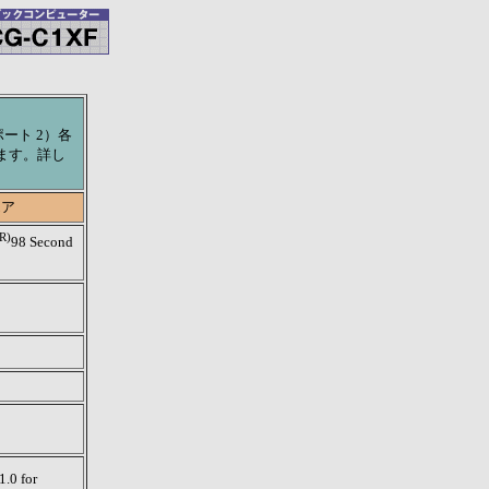
ート 2）各
ます。詳し
エア
R)
98 Second
.0 for