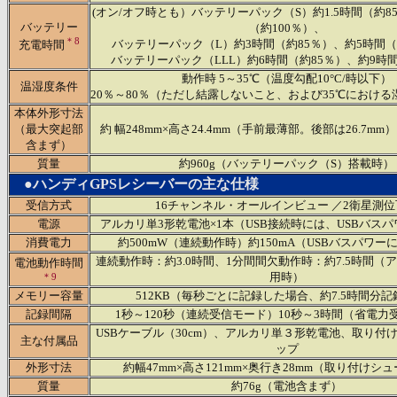
(オン/オフ時とも）バッテリーパック（S）約1.5時間（約85
バッテリー
（約100％）、
＊8
バッテリーパック（L）約3時間（約85％）、約5時間（
充電時間
バッテリーパック（LLL）約6時間（約85％）、約9時間
動作時 5～35℃（温度勾配10°C/時以下）
温湿度条件
20％～80％（ただし結露しないこと、および35℃における
本体外形寸法
（最大突起部
約 幅248mm×高さ24.4mm（手前最薄部。後部は26.7mm）
含まず）
質量
約960g（バッテリーパック（S）搭載時）
●ハンディGPSレシーバーの主な仕様
受信方式
16チャンネル・オールインビュー ／2衛星測
電源
アルカリ単3形乾電池×1本（USB接続時には、USBバス
消費電力
約500mW（連続動作時）約150mA（USBバスパワー
連続動作時：約3.0時間、1分間間欠動作時：約7.5時間（
電池動作時間
用時）
＊9
メモリー容量
512KB（毎秒ごとに記録した場合、約7.5時間分
記録間隔
1秒～120秒（連続受信モード）10秒～3時間（省電力
USBケーブル（30cm）、アルカリ単３形乾電池、取り付
主な付属品
ップ
外形寸法
約幅47mm×高さ121mm×奥行き28mm（取り付けシ
質量
約76g（電池含まず）