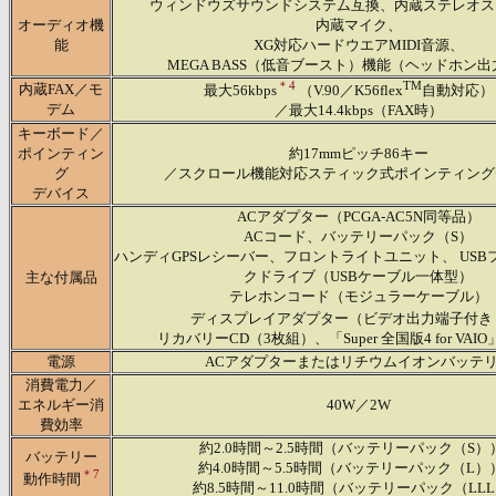
ウィンドウズサウンドシステム互換、内蔵ステレオス
オーディオ機
内蔵マイク、
能
XG対応ハードウエアMIDI音源、
MEGA BASS（低音ブースト）機能（ヘッドホン
＊4
TM
内蔵FAX／モ
最大56kbps
（V.90／K56flex
自動対応）
デム
／最大14.4kbps（FAX時）
キーボード／
ポインティン
約17mmピッチ86キー
グ
／スクロール機能対応スティック式ポインティング
デバイス
ACアダプター（PCGA-AC5N同等品）
ACコード、バッテリーパック（S）
ハンディGPSレシーバー、フロントライトユニット、 US
クドライブ（USBケーブル一体型）
主な付属品
テレホンコード（モジュラーケーブル）
ディスプレイアダプター（ビデオ出力端子付き
リカバリーCD（3枚組）、「Super 全国版4 for VAIO
電源
ACアダプターまたはリチウムイオンバッテ
消費電力／
エネルギー消
40W／2W
費効率
約2.0時間～2.5時間（バッテリーパック（S）
バッテリー
約4.0時間～5.5時間（バッテリーパック（L）
＊7
動作時間
約8.5時間～11.0時間（バッテリーパック（LL