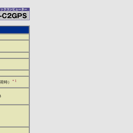
＊1
（出荷時）
B