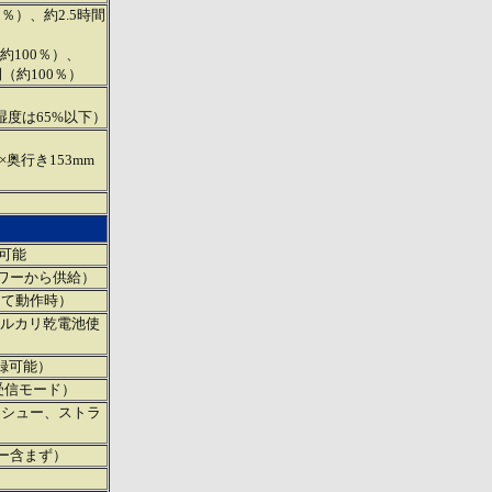
％）、約2.5時間
約100％）、
（約100％）
湿度は65%以下）
×奥行き153mm
位可能
パワーから供給）
にて動作時）
アルカリ乾電池使
記録可能）
受信モード）
けシュー、ストラ
ュー含まず）