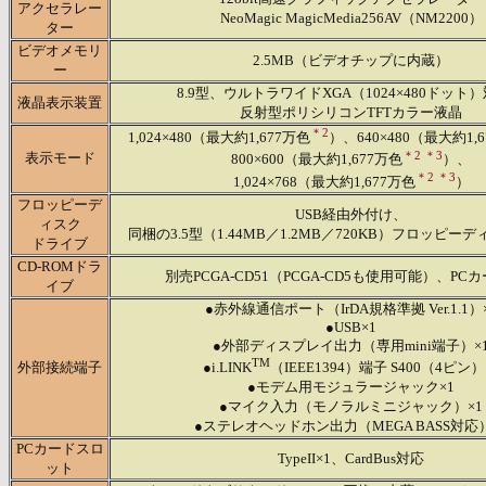
アクセラレー
NeoMagic MagicMedia256AV（NM2200）
ター
ビデオメモリ
2.5MB（ビデオチップに内蔵）
ー
8.9型、ウルトラワイドXGA（1024×480ドット
液晶表示装置
反射型ポリシリコンTFTカラー液晶
＊2
1,024×480（最大約1,677万色
）、640×480（最大約1,
＊2 ＊3
表示モード
800×600（最大約1,677万色
）、
＊2 ＊3
1,024×768（最大約1,677万色
）
フロッピーデ
USB経由外付け、
ィスク
同梱の3.5型（1.44MB／1.2MB／720KB）フロッピー
ドライブ
CD-ROMドラ
別売PCGA-CD51（PCGA-CD5も使用可能）、PC
イブ
●赤外線通信ポート（IrDA規格準拠 Ver.1.1）
●USB×1
●外部ディスプレイ出力（専用mini端子）×
TM
外部接続端子
●i.LINK
（IEEE1394）端子 S400（4ピン）
●モデム用モジュラージャック×1
●マイク入力（モノラルミニジャック）×1
●ステレオヘッドホン出力（MEGA BASS対応）
PCカードスロ
TypeII×1、CardBus対応
ット