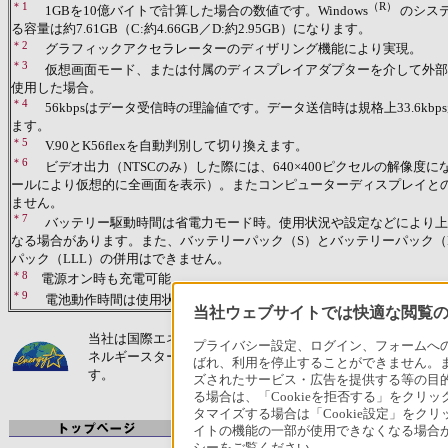
＊1
（R）
1GBを10億バイトで計算した場合の数値です。Windows
のシス
る容量は約7.61GB（C:約4.66GB／D:約2.95GB）になります。
＊2
グラフィックアクセラレーターのディザリング機能により実現。
＊3
仮想画面モード、または付属のディスプレイアダプターを介して外部
使用した場合。
＊4
56kbpsはデータ受信時の理論値です。データ送信時は規格上33.6kb
ます。
＊5
V.90とK56flexを自動判別して切り換えます。
＊6
ビデオ出力（NTSCのみ）した際には、640×400ピクセルの解像度
ールにより仮想的に全画面を表示）。またコンピューターディスプレイと
ません。
＊7
バッテリー駆動時間は省電力モード時。使用状況や設定などにより上
なる場合があります。また、バッテリーパック（S）とバッテリーパック（
パック（LLL）の併用はできません。
＊8
電源オン時も充電可能。
＊9
電池動作時間は使用状況や設定などにより上記記載時間と異なる場合
当社ウェブサイトでは快適な閲覧のた
当社は国際エネルギースタープログラムの参加事業者として
プライバシー設定、ログイン、フォームへの入
ネルギースタープログラムの対象製品に関する基準を満たし
ばれ、利用を停止することができません。
す。
ズされたサービス・広告を提供する等の目的の
る場合は、「Cookieを拒否する」をクリッ
タマイズする場合は「Cookie設定」をク
イトの機能の一部が使用できなくなる場合が
シーをご覧ください。