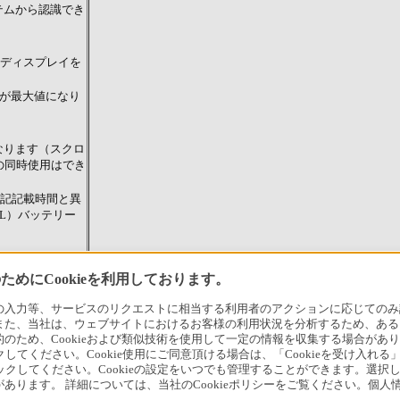
テムから認識でき
ディスプレイを
psが最大値になり
になります（スクロ
の同時使用はでき
記記載時間と異
L）バッテリー
があります。
めにCookieを利用しております。
、本製品が国際エ
力等、サービスのリクエストに相当する利用者のアクションに応じてのみ設定され
ていると判断しま
また、当社は、ウェブサイトにおけるお客様の利用状況を分析するため、ある
ため、Cookieおよび類似技術を使用して一定の情報を収集する場合がありま
クしてください。Cookie使用にご同意頂ける場合は、「Cookieを受け入れる
リックしてください。Cookieの設定をいつでも管理することができます。選択し
あります。 詳細については、当社のCookieポリシーをご覧ください。個