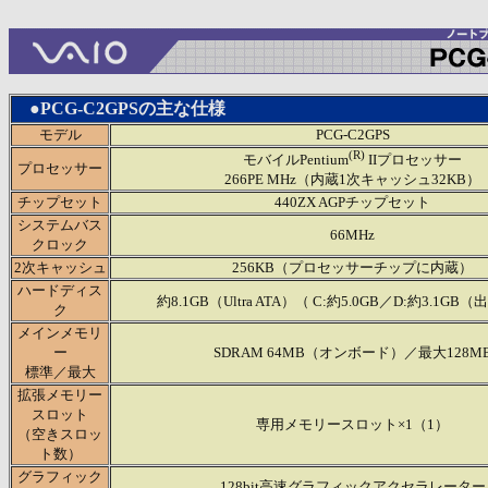
●PCG-C2GPSの主な仕様
モデル
PCG-C2GPS
(R)
モバイルPentium
IIプロセッサー
プロセッサー
266PE MHz（内蔵1次キャッシュ32KB）
チップセット
440ZX AGPチップセット
システムバス
66MHz
クロック
2次キャッシュ
256KB（プロセッサーチップに内蔵）
ハードディス
約8.1GB（Ultra ATA）（ C:約5.0GB／D:約3.1GB
ク
メインメモリ
ー
SDRAM 64MB（オンボード）／最大128M
標準／最大
拡張メモリー
スロット
専用メモリースロット×1（1）
（空きスロッ
ト数）
グラフィック
128bit高速グラフィックアクセラレーター