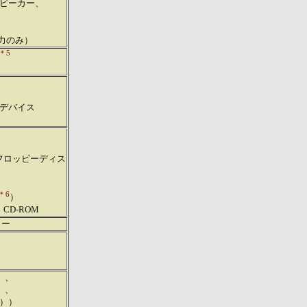
ピーカー、
出力のみ）
＊5
デバイス
Bフロッピーディス
＊6
）
」CD-ROM
リー
）、
）、
L））