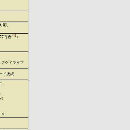
）対応、
＊2
677万色
）、
ディスクドライブ
カード接続
×1
1
×1
×1