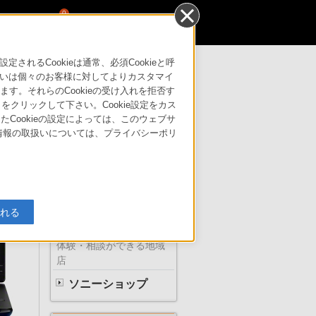
0
るCookieは通常、必須Cookieと呼
いは個々のお客様に対してよりカスタマイ
す。それらのCookieの受け入れを拒否す
サポート・お問い合わせ
」をクリックして下さい。Cookie設定をカス
たCookieの設定によっては、このウェブサ
人情報の取扱いについては、プライバシーポリ
ソニーの直営店
入れる
体験・相談ができる地域
店
ソニーショップ