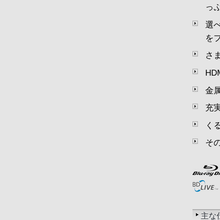
っ
選
を
さ
H
金
充
く
そ
主な