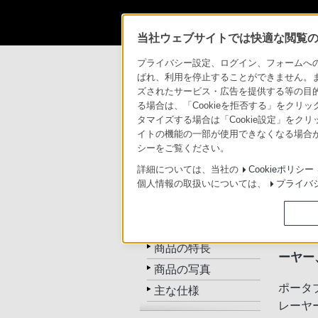
当社ウェブサイトでは快適な閲覧のた
商品情報・ストア
ブルーレイディスクプレ
プライバシー設定、ログイン、フォームへの入
ばれ、利用を停止することができません。
ズされたサービス・広告を提供する等の目的の
ブルーレイディスク
る場合は、「Cookieを拒否する」をクリッ
タマイズする場合は「Cookie設定」をク
イトの機能の一部が使用できなくなる場合が
トップ
商品一覧
比較
シーをご覧ください。
詳細については、当社の
Cookieポリシー
個人情報の取扱いについては、
プライバ
10.1
BDP-SX1
5時間
トップ
ポータ
商品の特長
ーヤー
商品の写真
ポータ
主な仕様
レーヤ