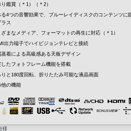
ぷり鑑賞（＊1）（＊2）
べる4つの音響効果で、ブルーレイディスクのコンテンツに
プラス
まざまなメディア、フォーマットの再生に対応（＊1）
DMI出力端子でハイビジョンテレビと接続
属蒸着による高級感ある天板デザイン
実したフォトフレーム機能を搭載
るりと180度回転、折りたたみ可能な液晶画面
の他の機能
仕様