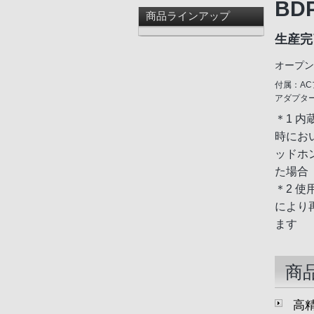
BD
商品ラインアップ
生産完
オープン
付属：A
アダプタ
＊1 
時にお
ッドホ
た場合
＊2 
により
ます
商
高