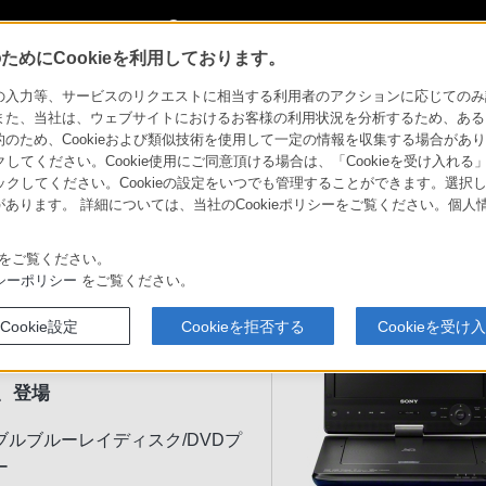
My Sonyに新規登録
サインイン
サインインするともっと便利に
めにCookieを利用しております。
ーヤー／DVDプレーヤー
BDP-SX1
力等、サービスのリクエストに相当する利用者のアクションに応じてのみ設定され
また、当社は、ウェブサイトにおけるお客様の利用状況を分析するため、ある
ため、Cookieおよび類似技術を使用して一定の情報を収集する場合がありま
プレーヤー／DVDプレーヤー
クしてください。Cookie使用にご同意頂ける場合は、「Cookieを受け入れる
リックしてください。Cookieの設定をいつでも管理することができます。選択し
あります。 詳細については、当社のCookieポリシーをご覧ください。個
ソニーストア
表
お買い物情報
をご覧ください。
シーポリシー
をご覧ください。
V型高精細ワイドSVGA液晶と約
Cookie設定
Cookieを拒否する
Cookieを受け
（＊1）（＊2）のスタミナ。
ブルブルーレイディスクプレ
、登場
ブルブルーレイディスク/DVDプ
ー