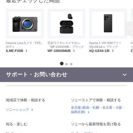
最近チェックした商品
V
Cinema Lineカメラ「FX5」
完全ワイヤレスイヤホン
Xperia 1 VIII SIMフリー
ボディ
「WF-1000XM6」ブラック
XQ-GE44-1 ブラック
Z
ILME-FX5B
WF-1000XM6/B
XQ-GE44-1/B
サポート・お問い合わせ
地域店で体験・相談する
ソニーストアで体験・相談する
各店舗 (銀座・札幌・名古屋・大阪・
ソニーショップ
福岡天神)
知る・楽しむ
ソニーから最新情報を受け取る