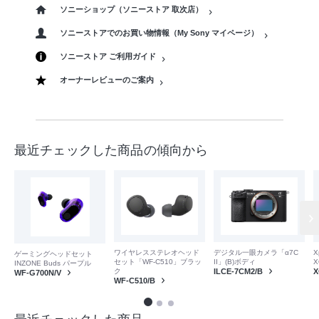
ソニーショップ（ソニーストア 取次店）
ソニーストアでのお買い物情報（My Sony マイページ）
ソニーストア ご利用ガイド
オーナーレビューのご案内
最近チェックした商品の傾向から
デジタル一眼カメラ「α7C
ワイヤレスステレオヘッド
X
ゲーミングヘッドセット
II」(B)ボディ
セット「WF-C510」ブラッ
X
INZONE Buds パープル
ILCE-7CM2/B
ク
X
WF-G700N/V
WF-C510/B