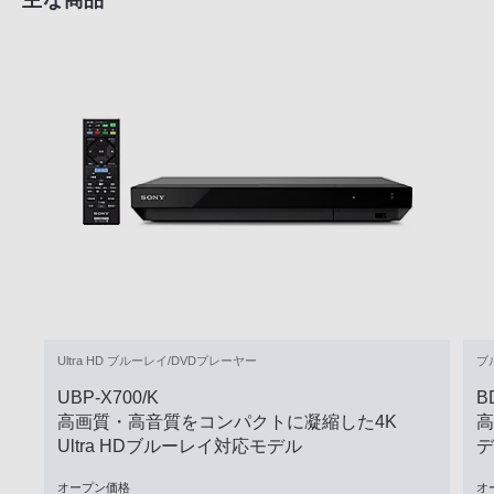
主な商品
Ultra HD ブルーレイ/DVDプレーヤー
ブ
UBP-X700/K
B
高画質・高音質をコンパクトに凝縮した4K
高
Ultra HDブルーレイ対応モデル
デ
オープン価格
オ