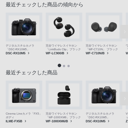
最近チェックした商品の傾向から
デジタルスチルカメラ
完全ワイヤレスイヤホン
完全ワイヤレスイヤホン
「DSC-RX10M5」
「LinkBuds Clip」ブラック
「WF-C710N」 ブラック
「
DSC-RX10M5
WF-LC900/B
WF-C710N/B
W
最近チェックした商品
V
Cinema Lineカメラ「FX5」
完全ワイヤレスイヤホン
デジタルスチルカメラ
ボディ
「WF-1000XM6」ブラック
「DSC-RX10M5」
Z
ILME-FX5B
WF-1000XM6/B
DSC-RX10M5