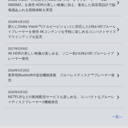
X800M2』を発売 HDRの美しい映像に加え、進化した高音質設計で臨
場感あふれる視聴体験を実現
2018年4月23日
新たにDolby Vision™(ドルビービジョン) に対応したUltra HDブルーレ
イプレーヤーを発売 4Kコンテンツを手軽に楽しめるコンパクトサイズ
でラインアップを拡充
2017年5月8日
4K HDRの美しい映像が楽しめる、ソニー初のUltra HD ブルーレイプ
レーヤー発売
2016年5月25日
業界初Bluetooth®送信機能搭載 ブルーレイディスク™プレーヤー発
売
2015年6月3日
NETFLIXなどの動画配信サービスも楽しめる、コンパクトなブルーレ
イディスクプレーヤー2機種発売
一覧へ