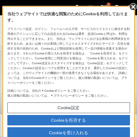
0
当社ウェブサイトでは快適な閲覧のためにCookieを利用しておりま
ブルーレイディスクプレーヤー／DVDプレー
す。
ヤー
プライバシー設定、ログイン、フォームへの入力等、サービスのリクエストに相当する利
用者のアクションに応じてのみ設定されるCookieは通常、必須Cookieと呼ばれ、利用を
停止することができません。また、当社は、ウェブサイトにおけるお客様の利用状況を分
製品に関する重要なお知らせ
析するため、あるいは個々のお客様に対してよりカスタマイズされたサービス・広告を提
供する等の目的のため、Cookieおよび類似技術を使用して一定の情報を収集する場合が
あります。それらのCookieの受け入れを拒否する場合は、「Cookieを拒否する」をクリ
ックしてください。Cookie使用にご同意頂ける場合は、「Cookieを受け入れる」をクリ
ックして下さい。Cookie設定をカスタマイズする場合は「Cookie設定」をクリックして
ください。Cookieの設定をいつでも管理することができます。選択したCookieの設定に
よっては、このウェブサイトの機能の一部が使用できなくなる場合があります。 詳細に
ついては、当社のCookieポリシーをご覧ください。個人情報の取扱いについては、プラ
イバシーポリシーをご覧ください。
詳細については、当社の
Cookieポリシー
をご覧ください。
個人情報の取扱いについては、
プライバシーポリシー
をご覧ください。
Cookie設定
Cookieを拒否する
Cookieを受け入れる