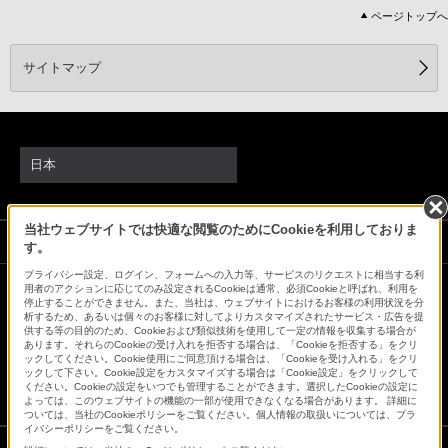
ページトップへ
サイトマップ
日本
当社ウェブサイトでは快適な閲覧のためにCookieを利用しておりま
ソニーストアでのお買い物にあたって
す。
プライバシー設定、ログイン、フォームへの入力等、サービスのリクエストに相当する利
用者のアクションに応じてのみ設定されるCookieは通常、必須Cookieと呼ばれ、利用を
停止することができません。また、当社は、ウェブサイトにおけるお客様の利用状況を分
会社情報
採用情報
特約店のご案内
ニュースリリース
析するため、あるいは個々のお客様に対してよりカスタマイズされたサービス・広告を提
環境情報
My Sony 利用規約
供する等の目的のため、Cookieおよび類似技術を使用して一定の情報を収集する場合が
あります。それらのCookieの受け入れを拒否する場合は、「Cookieを拒否する」をクリ
ックしてください。Cookie使用にご同意頂ける場合は、「Cookieを受け入れる」をクリ
ックして下さい。Cookie設定をカスタマイズする場合は「Cookie設定」をクリックして
ください。Cookieの設定をいつでも管理することができます。選択したCookieの設定に
よっては、このウェブサイトの機能の一部が使用できなくなる場合があります。 詳細に
ついては、当社のCookieポリシーをご覧ください。個人情報の取扱いについては、プラ
イバシーポリシーをご覧ください。