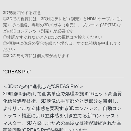
3D視聴に関する注意
◎3Dでの視聴には、3D対応テレビ（別売）とHDMIケーブル（別
売）での接続、専用の3Dメガネ（別売）、ブルーレイ3D(TM)な
どの3Dコンテンツ（別売）が必要です
◎体調がすぐれないときは3Dの視聴はお控えください
◎視聴中に体調の変化を感じた場合は、すぐに視聴を中止してく
ださい
◎3Dの見え方には個人差があります
“CREAS Pro”
＜3Dのために進化した“CREAS Pro”＞
3D映像を解析して画素単位で処理を施す16ビット高画質
化信号処理技術。3D映像の手前部分と奥部分を識別し、
よりリアルな立体感を実現する3Dエンハンス。自動コン
トラスト補正により立体感を引き立てる新コントラスト
マスター。3Dを楽しむための高度な技術が凝縮された高
画質回路“CREAS Pro”を搭載しています。