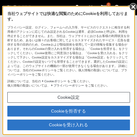
0
当社ウェブサイトでは快適な閲覧のためにCookieを利用しておりま
す。
ブルーレイディスクレコーダー
プライバシー設定、ログイン、フォームへの入力等、サービスのリクエストに相当する利
用者のアクションに応じてのみ設定されるCookieは通常、必須Cookieと呼ばれ、利用を
停止することができません。また、当社は、ウェブサイトにおけるお客様の利用状況を分
析するため、あるいは個々のお客様に対してよりカスタマイズされたサービス・広告を提
BDZ-AX2700T
供する等の目的のため、Cookieおよび類似技術を使用して一定の情報を収集する場合が
あります。それらのCookieの受け入れを拒否する場合は、「Cookieを拒否する」をクリ
ックしてください。Cookie使用にご同意頂ける場合は、「Cookieを受け入れる」をクリ
ックして下さい。Cookie設定をカスタマイズする場合は「Cookie設定」をクリックして
ブルーレイディスク/DVDレコーダー
BDZ-AX2700T
ください。Cookieの設定をいつでも管理することができます。選択したCookieの設定に
よっては、このウェブサイトの機能の一部が使用できなくなる場合があります。 詳細に
ついては、当社のCookieポリシーをご覧ください。個人情報の取扱いについては、プラ
イバシーポリシーをご覧ください。
商品の特長 | 3Dを楽しむ機能
詳細については、当社の
Cookieポリシー
をご覧ください。
個人情報の取扱いについては、
プライバシーポリシー
をご覧ください。
前へ
次へ
Cookie設定
Cookieを拒否する
撮影した3D動画・静止画を3Dのままディスク
に残す
Cookieを受け入れる