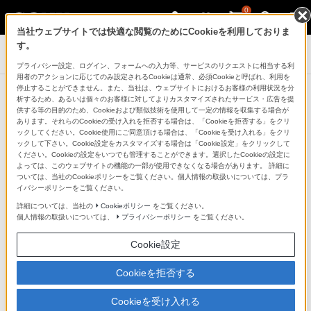
0
当社ウェブサイトでは快適な閲覧のためにCookieを利用しておりま
す。
ブルーレイディスクレコーダー
プライバシー設定、ログイン、フォームへの入力等、サービスのリクエストに相当する利
用者のアクションに応じてのみ設定されるCookieは通常、必須Cookieと呼ばれ、利用を
停止することができません。また、当社は、ウェブサイトにおけるお客様の利用状況を分
比較表
析するため、あるいは個々のお客様に対してよりカスタマイズされたサービス・広告を提
供する等の目的のため、Cookieおよび類似技術を使用して一定の情報を収集する場合が
あります。それらのCookieの受け入れを拒否する場合は、「Cookieを拒否する」をクリ
ックしてください。Cookie使用にご同意頂ける場合は、「Cookieを受け入れる」をクリ
ブルーレイディスク/DVDレコーダーの詳細比較はこちら
ックして下さい。Cookie設定をカスタマイズする場合は「Cookie設定」をクリックして
ください。Cookieの設定をいつでも管理することができます。選択したCookieの設定に
よっては、このウェブサイトの機能の一部が使用できなくなる場合があります。 詳細に
ついては、当社のCookieポリシーをご覧ください。個人情報の取扱いについては、プラ
サムネイルをタップしてください（PDF:3.72MB）
イバシーポリシーをご覧ください。
詳細については、当社の
Cookieポリシー
をご覧ください。
※比較表内の商品画像をクリックして頂くと、
個人情報の取扱いについては、
プライバシーポリシー
をご覧ください。
各商品情報ページをご覧になれます
Cookie設定
Cookieを拒否する
Cookieを受け入れる