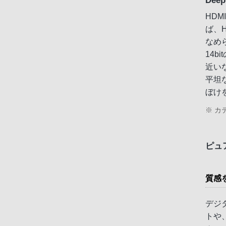
HDM
ば、
なめら
14b
近い
平坦
ぼけ
※ カ
ピュ
質感
デジ
トや