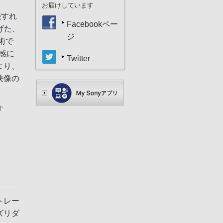
お届けしています
続すれ
Facebookペー
げた、
ジ
技術で
質感に
Twitter
より、
映像の
す
トレー
ズリダ