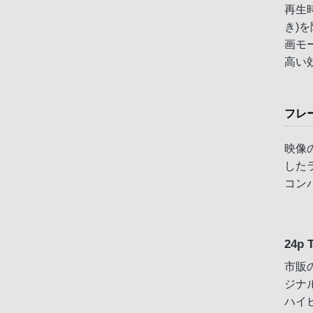
再生
き)
画モ
高い
フレ
映像
した
コン
24p 
市販
ジナ
ハイビ