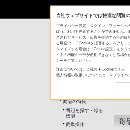
当社ウェブサイトでは快適な閲覧のた
商品情報・ストア
ブルーレイディスクレ
プライバシー設定、ログイン、フォームへの入
ばれ、利用を停止することができません。
ズされたサービス・広告を提供する等の目的の
ブルーレイディス
る場合は、「Cookieを拒否する」をクリッ
タマイズする場合は「Cookie設定」をク
イトの機能の一部が使用できなくなる場合が
トップ
商品一覧
比較
シーをご覧ください。
詳細については、当社の
Cookieポリシー
個人情報の取扱いについては、
プライバ
BDZ-RX100
トップ
商品の特長
番組を探す・録る
機能
商
簡単操作