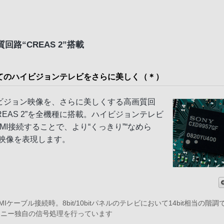
回路“CREAS 2”搭載
てのハイビジョンテレビをさらに美しく（＊）
ビジョン映像を、さらに美しくする高画質回
REAS 2”を全機種に搭載。ハイビジョンテレビ
DMI接続することで、より“くっきり”“なめら
な映像を表現します。
DMIケーブル接続時。8bit/10bitパネルのテレビにおいて14bit相当の階調
ソニー独自の信号処理を行っています