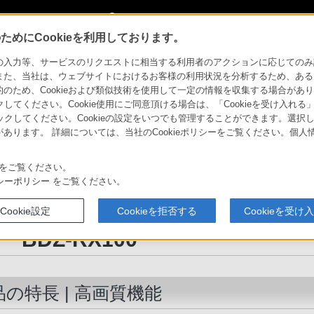
My Sonyに新規登録
サインイン
サインインするともっと便利に
めにCookieを利用しております。
コーダー
BDZ-RX100
特長 : 高画質機能
力等、サービスのリクエストに相当する利用者のアクションに応じてのみ設定され
また、当社は、ウェブサイトにおけるお客様の利用状況を分析するため、ある
ため、Cookieおよび類似技術を使用して一定の情報を収集する場合がありま
クレコーダー
クしてください。Cookie使用にご同意頂ける場合は、「Cookieを受け入れる
リックしてください。Cookieの設定をいつでも管理することができます。選択し
あります。 詳細については、当社のCookieポリシーをご覧ください。個
ソニーストア
表
お買い物情報
をご覧ください。
シーポリシー
をご覧ください。
デジタルハイビジョンチューナー内蔵HDD搭載ブルーレ
Cookie設定
Cookieを拒否する
Cookieを受け
スク/DVDレコーダー
BDZ-RX100
品の特長 | 高画質機能