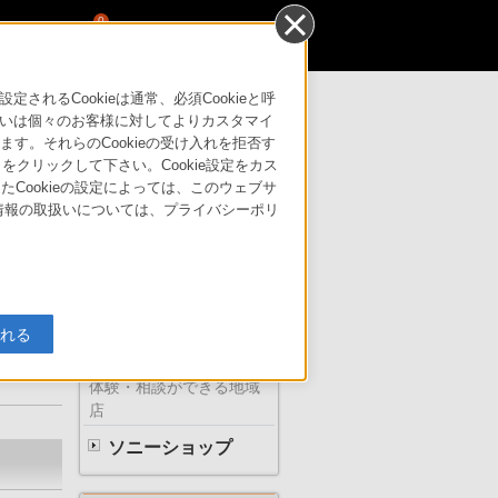
0
るCookieは通常、必須Cookieと呼
いは個々のお客様に対してよりカスタマイ
す。それらのCookieの受け入れを拒否す
サポート・お問い合わせ
」をクリックして下さい。Cookie設定をカス
たCookieの設定によっては、このウェブサ
人情報の取扱いについては、プライバシーポリ
イディ
ソニーの直営店
入れる
体験・相談ができる地域
店
ソニーショップ