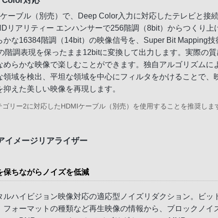
Iケーブル（別売）で、Deep Color入力に対応したテレビと接
HDリアリティー エンハンサーで256階調（8bit）からつくり上
かな16384階調（14bit）の映像信号を、Super Bit Mapping
itの階調表現を保ったまま12bitに変換して出力します。実際の
なめらかな映像で楽しむことができます。独自アルゴリズムに
な領域を検出、平坦な領域を中心にフィルタをかけることで、
を抑えた美しい映像を再現します。
テゴリー2に対応したHDMIケーブル（別売）を使用することを推奨しま
アイメージリアライザー
を保ちながらノイズを低減
タルハイビジョン映像対応の適応型ノイズリダクション。ビッ
、フォーマットの種類など再生映像の情報から、ブロックノイ