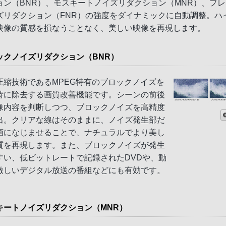
ョン（BNR）、モスキートノイズリダクション（MNR）、フ
ズリダクション（FNR）の強度をダイナミックに自動調整。ハ
映像の質感を損なうことなく、美しい映像を再現します。
ックノイズリダクション（BNR）
圧縮技術であるMPEG特有のブロックノイズを
時に除去する画質改善機能です。シーンの前後
像内容を判断しつつ、ブロックノイズを高精度
出。クリアな線はそのままに、ノイズ発生部だ
画になじませることで、ナチュラルでより美し
質を再現します。また、ブロックノイズが発生
すい、低ビットレートで記録されたDVDや、動
激しいデジタル放送の番組などにも有効です。
キートノイズリダクション（MNR）