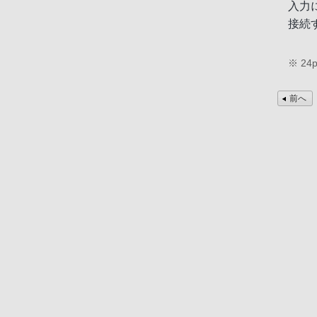
入力
接続
※ 2
前へ