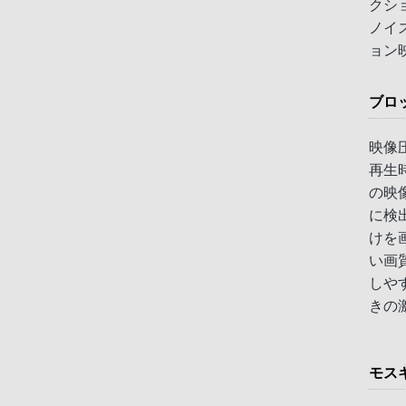
クシ
ノイ
ョン
ブロ
映像
再生
の映
に検
けを
い画
しや
きの
モス