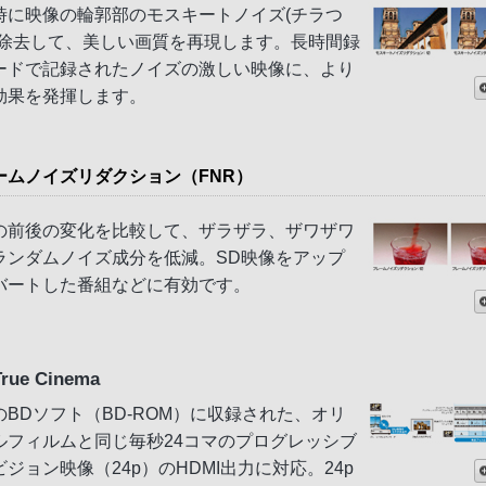
時に映像の輪郭部のモスキートノイズ(チラつ
を除去して、美しい画質を再現します。長時間録
ードで記録されたノイズの激しい映像に、より
効果を発揮します。
ームノイズリダクション（FNR）
の前後の変化を比較して、ザラザラ、ザワザワ
ランダムノイズ成分を低減。SD映像をアップ
バートした番組などに有効です。
True Cinema
のBDソフト（BD-ROM）に収録された、オリ
ルフィルムと同じ毎秒24コマのプログレッシブ
ジョン映像（24p）のHDMI出力に対応。24p