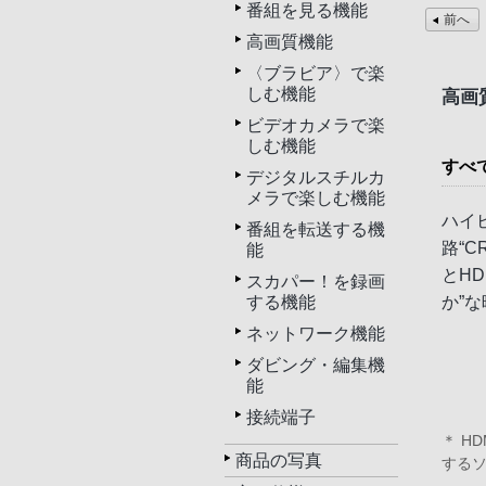
番組を見る機能
前へ
高画質機能
〈ブラビア〉で楽
しむ機能
高画質
ビデオカメラで楽
しむ機能
すべ
デジタルスチルカ
メラで楽しむ機能
ハイ
番組を転送する機
路“C
能
とH
スカパー！を録画
か”
する機能
ネットワーク機能
ダビング・編集機
能
接続端子
＊ H
商品の写真
する