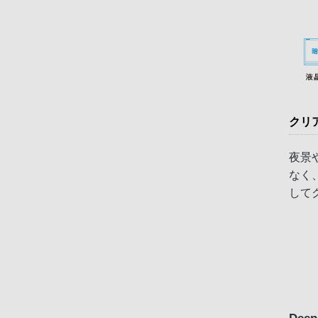
クリ
夜景
なく
して
Deep