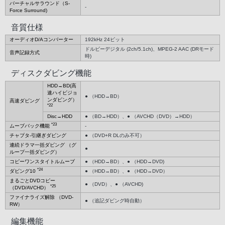
バーチャルサラウンド（S-
-
Force Surround)
音質仕様
オーディオD/Aコンバーター
192kHz 24ビット
ドルビーデジタル (2ch/5.1ch)、MPEG-2 AAC (DRモード
音声記録方式
時)
ディスクダビング機能
HDD→BD(高
速ハイビジョ
● （HDD→BD）
ンダビング）
高速ダビング
*22
Disc→HDD
● （BD→HDD）、● （AVCHD（DVD）→HDD）
*23
ムーブバック機能
-
チャプタ-引継ぎダビング
● （DVD+R DLのみ不可）
連続ドラマ一括ダビング （グ
●
ループ一括ダビング）
コピーワンスタイトルムーブ
● （HDD→BD）、● （HDD→DVD)
*24
ダビング10
● （HDD→BD）、● （HDD→DVD）
まるごとDVDコピー
● （DVD）、● （AVCHD)
*25
（DVD/AVCHD）
ファイナライズ解除 （DVD-
● （追記ダビング時自動）
RW）
編集機能