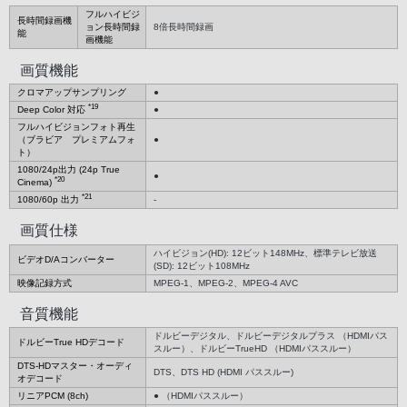
フルハイビジ
長時間録画機
ョン長時間録
8倍長時間録画
能
画機能
画質機能
クロマアップサンプリング
●
*19
Deep Color 対応
●
フルハイビジョンフォト再生
（ブラビア プレミアムフォ
●
ト）
1080/24p出力 (24p True
●
*20
Cinema)
*21
1080/60p 出力
-
画質仕様
ハイビジョン(HD): 12ビット148MHz、標準テレビ放送
ビデオD/Aコンバーター
(SD): 12ビット108MHz
映像記録方式
MPEG-1、MPEG-2、MPEG-4 AVC
音質機能
ドルビーデジタル、ドルビーデジタルプラス （HDMIパス
ドルビーTrue HDデコード
スルー）、ドルビーTrueHD （HDMIパススルー）
DTS-HDマスター・オーディ
DTS、DTS HD (HDMI パススルー)
オデコード
リニアPCM (8ch)
● （HDMIパススルー）