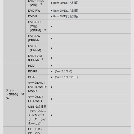
DVD＋R DL
● 8cm DVDにも対応
*9
（2層）
DVD-RW
● 8cm DVDにも対応
DVD-R
● 8cm DVDにも対応
DVD-R DL
（2層）
●
*9
（CPRM）
DVD-RW
●
(CPRM)
DVD-R
●
（CPRM）
DVD-RAM
●
*10
(CPRM)
HDD
●
BD-RE
● （Ver.2.1/3.0)
BD-R
● （Ver.1.1/1.2/1.3）
データDVD：
DVD+RW/+R/-
●
フォト
RW/-R
*11
（JPEG）
データCD：
*12
●
CD-RW/-R
USB接続機器
（デジタルス
チルカメラ/
●
リーダーライ
ターなど）
CD、DTS-
CD、CD-