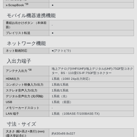
*29
x-ScrapBook
●
モバイル機器連携機能
番組お出かけボタン （本体前
-
面）
プレイリスト転送
●
ネットワーク機能
ネット動画対応
●(アクトビラ)
入出力端子
地上アナログ(VHF/UHF)/地上デジタル(UHF):75ΩF型コネク
*30
アンテナ入出力
ター、BS・110度CS-IF:75ΩF型コネクター
HDMI出力
1系統（1080 24p出力対応）
コンポジット映像入力/出力
1系統/1系統
ステレオ音声入力/出力
1系統/1系統
デジタル音声出力 (光/同軸)
1系統（光）
USB
1系統 （前面）
メモリーカードスロット
-
LAN 端子
1系統 （10BASE-T/100BASE-TX)
寸法・サイズ
大きさ (幅×高さ×奥行) (mm)
約430x69.8x327
(最大突起含む)