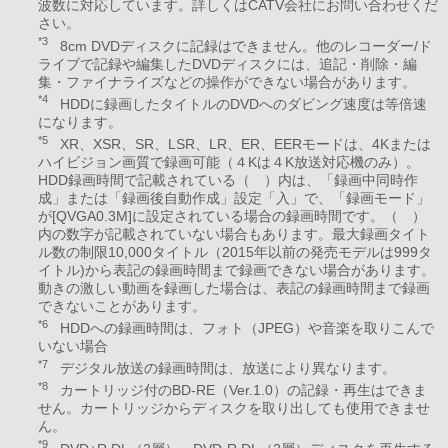
波数に対応しています。詳しくはCATV会社にお問い合わせくだ
さい。
*3
8cm DVDディスクに記録はできません。他のレコーダー/ド
ライブで記録や編集したDVDディスクには、追記・削除・編
集・ファイナライズなどの操作ができない場合があります。
*4
HDDに録画したタイトルのDVDへのダビング速度は等倍速
になります。
*5
XR、XSR、SR、LSR、LR、ER、EERモードは、4Kまたは
ハイビジョン画質で録画可能（４Kは４K放送対応機のみ）。
HDD録画時間で記載されている（ ）内は、「録画中同時作
成」または「録画後自動作成」設定「入」で、「録画モード」
が[QVGA0.3M]に設定されている場合の録画時間です。（ ）
内の数字が記載されていない場合もあります。最大録画タイト
ル数の制限10,000タイトル（2015年以前の発売モデルは999タ
イトル)から表記の録画時間まで録画できない場合があります。
動きの激しい動画を録画した場合は、表記の録画時間まで録画
できないことがあります。
*6
HDDへの録画時間は、フォト（JPEG）や音楽を取りこんで
いない場合
*7
デジタル放送の録画時間は、放送により異なります。
*8
カートリッジ付のBD-RE（Ver.1.0）の記録・再生はできま
せん。カートリッジからディスクを取り出しても使用できませ
ん。
*9