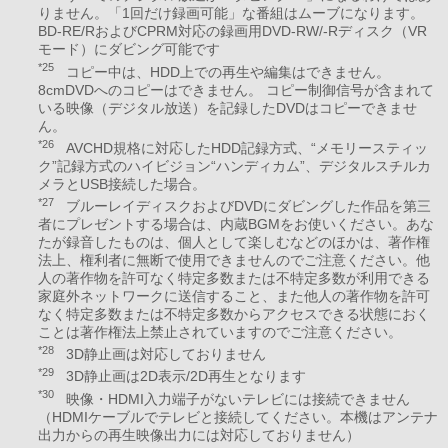
りません。「1回だけ録画可能」な番組はムーブになります。
BD-RE/RおよびCPRM対応の録画用DVD-RW/-Rディスク（VR
モード）にダビング可能です
*25
コピー中は、HDD上での再生や編集はできません。
8cmDVDへのコピーはできません。 コピー制御信号が含まれて
いる映像（デジタル放送）を記録したDVDはコピーできませ
ん。
*26
AVCHD規格に対応したHDD記録方式、“メモリースティッ
ク”記録方式のハイビジョン“ハンディカム”、デジタルスチルカ
メラとUSB接続した場合。
*27
ブルーレイディスクおよびDVDにダビングした作品を第三
者にプレゼントする場合は、内蔵BGMをお使いください。あな
たが録音したものは、個人として楽しむなどのほかは、著作権
法上、権利者に無断で使用できませんのでご注意ください。他
人の著作物を許可なく特定多数または不特定多数が利用できる
家庭外ネットワークに送信すること、また他人の著作物を許可
なく特定多数または不特定多数からアクセスできる状態におく
ことは著作権法上禁止されていますのでご注意ください。
*28
3D静止画は対応しておりません
*29
3D静止画は2D表示/2D再生となります
*30
映像・HDMI入力端子がないテレビには接続できません
（HDMIケーブルでテレビと接続してください。本機はアンテナ
出力からの再生映像出力には対応しておりません）