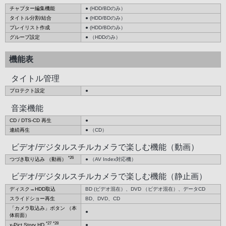
チャプター編集機能
● (HDD/BDのみ）
タイトル分割/結合
● (HDD/BDのみ）
プレイリスト作成
● (HDD/BDのみ）
グループ設定
● （HDDのみ）
機能表
タイトル管理
プロテクト設定
●
音楽機能
CD / DTS-CD 再生
●
連続再生
● （CD）
ビデオ/デジタルスチルカメラで楽しむ機能（動画）
*26
つづき取り込み （動画）
● （AV Index対応機）
ビデオ/デジタルスチルカメラで楽しむ機能（静止画）
ディスク→HDD取込
BD (ビデオ混在）、DVD （ビデオ混在）、データCD
スライドショー再生
BD、DVD、CD
「カメラ取込み」ボタン （本
●
体前面）
*27
*28
x-Pict Story HD
●