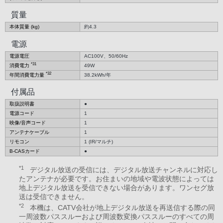
質量
本体質量 (kg)
約4.3
電源
電源電圧
AC100V、50/60Hz
*31
消費電力
49W
*32
年間消費電力量
38.2kWh/年
付属品
取扱説明書
●
電源コード
1
映像/音声コード
1
アンテナケーブル
1
リモコン
1 (IR/マルチ)
B-CASカード
●
*1
デジタル放送の受信には、デジタル放送チャンネルに対応し
たアンテナが必要です。お住まいの地域や電波状態によっては
地上デジタル放送を受信できない場合があります。ワンセグ放
送は受信できません。
*2
本機は、CATV会社が地上デジタル放送を再送信する際の同
一周波数パススルーおよび周波数変換パススルーのすべての周