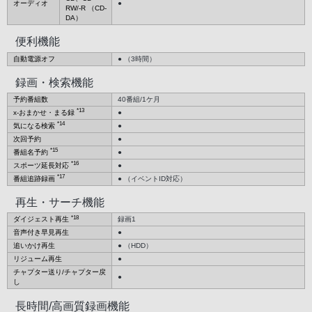
オーディオ
●
RW/-R （CD-
DA）
便利機能
自動電源オフ
● （3時間）
録画・検索機能
予約番組数
40番組/1ケ月
*13
x-おまかせ・まる録
●
*14
気になる検索
●
次回予約
●
*15
番組名予約
●
*16
スポーツ延長対応
●
*17
番組追跡録画
● （イベントID対応）
再生・サーチ機能
*18
ダイジェスト再生
録画1
音声付き早見再生
●
追いかけ再生
● （HDD）
リジューム再生
●
チャプター送り/チャプター戻
●
し
長時間/高画質録画機能