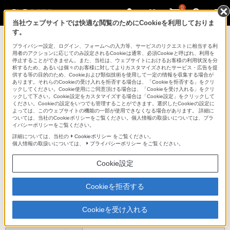
0
当社ウェブサイトでは快適な閲覧のためにCookieを利用しておりま
す。
ブルーレイディスクレコーダー
プライバシー設定、ログイン、フォームへの入力等、サービスのリクエストに相当する利
用者のアクションに応じてのみ設定されるCookieは通常、必須Cookieと呼ばれ、利用を
停止することができません。また、当社は、ウェブサイトにおけるお客様の利用状況を分
析するため、あるいは個々のお客様に対してよりカスタマイズされたサービス・広告を提
BDZ-RX30
供する等の目的のため、Cookieおよび類似技術を使用して一定の情報を収集する場合が
あります。それらのCookieの受け入れを拒否する場合は、「Cookieを拒否する」をクリ
ックしてください。Cookie使用にご同意頂ける場合は、「Cookieを受け入れる」をクリ
ックして下さい。Cookie設定をカスタマイズする場合は「Cookie設定」をクリックして
デジタルハイビジョンチューナー内蔵HDD搭載ブルーレイディスク/DVDレコーダー
ください。Cookieの設定をいつでも管理することができます。選択したCookieの設定に
BDZ-RX30
よっては、このウェブサイトの機能の一部が使用できなくなる場合があります。 詳細に
ついては、当社のCookieポリシーをご覧ください。個人情報の取扱いについては、プラ
イバシーポリシーをご覧ください。
主な仕様
詳細については、当社の
Cookieポリシー
をご覧ください。
個人情報の取扱いについては、
プライバシーポリシー
をご覧ください。
仕様表
Cookie設定
基本情報
Cookieを拒否する
BDZ-RX30
型名
2009年9月
Cookieを受け入れる
主な仕様