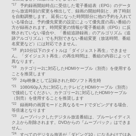
*17
予約録画開始時点に受信した電子番組表（EPG）のデータ
から放送時刻の変更を検出して、録画の開始時刻と、終了時刻
を自動調整します。 延長になった時間部分に他の予約を入れて
いる場合は、予約優先変更の設定によって優先度の高い番組の
方が録画されます。時間変更の情報が電子番組表（EPG）に反
映されていない場合や、「番組追跡録画」のアルゴリズム（追
跡アルゴリズム）でも判別できない番組変更（放送時間、番組
名変更など）には対応できません。
*18
約10分以下のタイトルは「ダイジェスト再生」できませ
ん。「ダイジェスト再生」の再生時間は、番組の内容によって
異なります。
*19
カテゴリー2に対応したHDMIケーブル（別売）を使用する
ことを推奨します
*20
24p映像として記録されたBDソフト再生時
*21
1080/60p入力に対応したテレビとHDMIケーブル（別売）
で接続してください。カテゴリー2に対応したHDMIケーブル
（別売）を使用することを推奨します
*22
録画時の画質モードと異なるモードでダビングする場合、
等倍速となります
*23
ムーブバックしたデジタル放送番組は、ブルーレイディス
ク上から削除されます。DVDからの『ムーブバック』はできま
せん。
*24
すべてのデジタル放送が「ダビング10」になるわけではあ