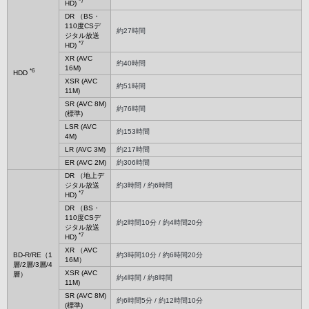
*7
HD)
DR （BS・
110度CSデ
約27時間
ジタル放送
*7
HD)
XR (AVC
約40時間
16M)
*6
HDD
XSR (AVC
約51時間
11M)
SR (AVC 8M)
約76時間
(標準)
LSR (AVC
約153時間
4M)
LR (AVC 3M)
約217時間
ER (AVC 2M)
約306時間
DR （地上デ
ジタル放送
約3時間 / 約6時間
*7
HD)
DR （BS・
110度CSデ
約2時間10分 / 約4時間20分
ジタル放送
*7
HD)
XR （AVC
BD-R/RE（1
約3時間10分 / 約6時間20分
16M）
層/2層/3層/4
XSR (AVC
層）
約4時間 / 約8時間
11M)
SR (AVC 8M)
約6時間5分 / 約12時間10分
(標準)