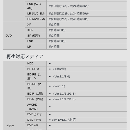
LSR (AVC
約12時間14分 / 約24時間36分
4M)
LR (AVC 3M)
約17時間22分 / 約34時間56分
ER (AVC 2M)
約24時間25分 / 約48時間50分
XP
約1時間
XSP
約1時間30分
DVD
SP (標準)
約2時間
LSP
約2時間30分
LP
約4時間
再生対応メディア
HDD
●
BD-ROM
● （1層/2層）
BD-RE（1
● （Ver.2.1/3.0)
*8
層）
BD-RE（2
● （Ver.2.1）
層）
BD-R（1層）
● （Ver.1.1/1.2/1.3）
BD-R（2層）
● （Ver.1.1/1.2/1.3）
AVCHD
●
（DVD）
DVDビデオ
●
DVD＋RW
● 8cm DVDにも対応
DVD＋R
●
ビデオ