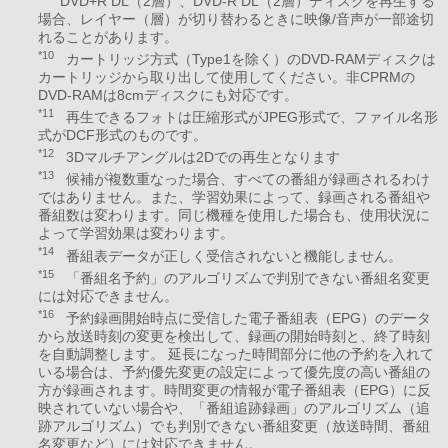
DVD+R DL（2層）、DVD-R DL（2層）ディスクを再生する
場合、レイヤー（層）が切り替わるときに映像/音声が一部途切
れることがあります。
*10
カートリッジ方式（Type1を除く）のDVD-RAMディスクは
カートリッジから取り出して使用してください。非CPRMの
DVD-RAMは8cmディスクにも対応です。
*11
再生できるフォトは圧縮形式がJPEG形式で、ファイル名形
式がDCF形式のものです。
*12
3Dマルチアングルは2Dでの再生となります
*13
候補が複数重なった場合、すべての番組が録画されるわけ
ではありません。また、学習効果によって、録画される番組や
番組数は変わります。同じ機種を使用した場合も、使用状況に
よって学習効果は変わります。
*14
番組表データが正しく受信されないと機能しません。
*15
「番組名予約」のアルゴリズムで判別できない番組名変更
には対応できません。
*16
予約録画開始時点に受信した電子番組表（EPG）のデータ
から放送時刻の変更を検出して、録画の開始時刻と、終了時刻
を自動調整します。 延長になった時間部分に他の予約を入れて
いる場合は、予約優先変更の設定によって優先度の高い番組の
方が録画されます。時間変更の情報が電子番組表（EPG）に反
映されていない場合や、「番組追跡録画」のアルゴリズム（追
跡アルゴリズム）でも判別できない番組変更（放送時間、番組
名変更など）には対応できません。