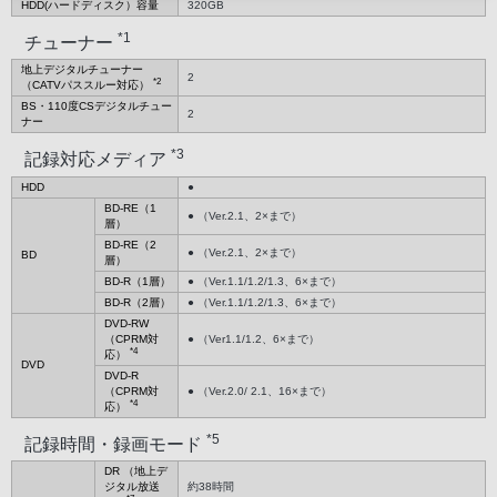
HDD(ハードディスク）容量
320GB
*1
チューナー
地上デジタルチューナー
2
*2
（CATVパススルー対応）
BS・110度CSデジタルチュー
2
ナー
*3
記録対応メディア
HDD
●
BD-RE（1
● （Ver.2.1、2×まで）
層）
BD-RE（2
● （Ver.2.1、2×まで）
BD
層）
BD-R（1層）
● （Ver.1.1/1.2/1.3、6×まで）
BD-R（2層）
● （Ver.1.1/1.2/1.3、6×まで）
DVD-RW
（CPRM対
● （Ver1.1/1.2、6×まで）
*4
応）
DVD
DVD-R
（CPRM対
● （Ver.2.0/ 2.1、16×まで）
*4
応）
*5
記録時間・録画モード
DR （地上デ
ジタル放送
約38時間