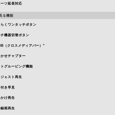
ポーツ延長対応
見る機能
くらくワンタッチボタン
ルチ機器切替ボタン
MB（クロスメディアバー）”
まかせチャプター
ートグルーピング機能
イジェスト再生
声付き早見
いかけ再生
時録画再生