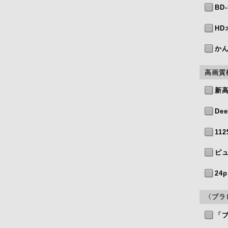
BD-
HD
か
高画質
新高
De
11
ピ
24p
〈ブラ
「