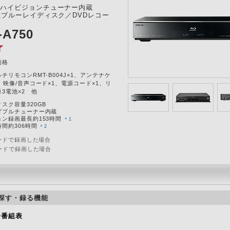
ハイビジョンチューナー内蔵
載ブルーレイディスク／DVDレコー
-A750
了
価格
チリモコンRMT-B004J×1、アンテナケ
、映像/音声コード×1、電源コード×1、リ
3電池×2 他
スク容量320GB
ダブルチューナー内蔵
ョン録画最長約153時間
＊1
間約306時間
＊2
ードで録画した場合
ードで録画した場合
長
探す・録る機能
子番組表