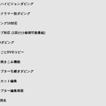
速ハイビジョンダビング
続ドラマ一括ダビング
ング10対応
ブ対応 (1回だけ録画可能番組)
Dダビング
ごとDVDコピー
幕焼きこみ機能
ャプター引継ぎダビング
単カット編集
ャプター編集画面
B消去