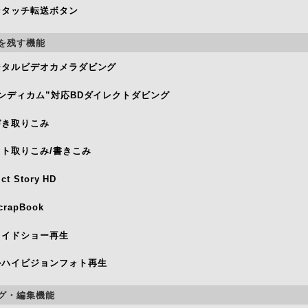
ンタッチ転送ボタン
を残す機能
ジタルビデオカメラダビング
ハンディカム”対応BDダイレクトダビング
づき取りこみ
ォト取りこみ/書きこみ
ict Story HD
crapBook
ライドショー再生
ルハイビジョンフォト再生
グ・編集機能