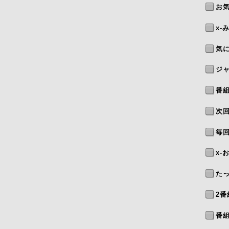
お
x-
気
ジ
番
次
毎
x-
た
2
番