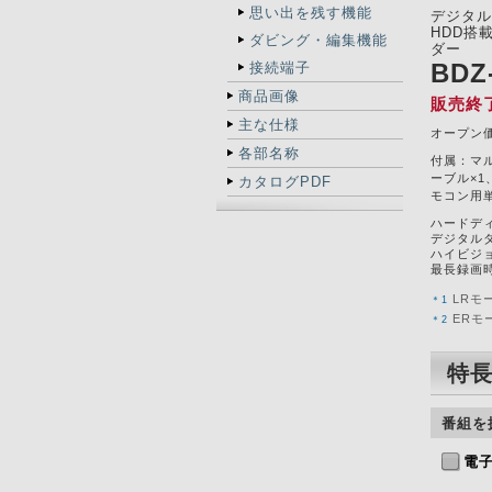
思い出を残す機能
デジタル
HDD搭
ダビング・編集機能
ダー
BDZ
接続端子
商品画像
販売終
主な仕様
オープン
各部名称
付属：マル
ーブル×1
カタログPDF
モコン用単
ハードディ
デジタル
ハイビジ
最長録画時
LRモ
＊1
ERモ
＊2
特
番組を
電