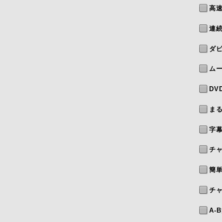
高
連
ダビ
ムー
DV
まる
字
チ
簡
チ
A-