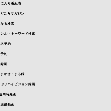
気に入り番組表
みどころマガジン
になる検索
ャンル・キーワード検索
組名予約
回予約
回録画
おまかせ・まる録
っぷりハイビジョン録画
番組同時録画
組追跡録画