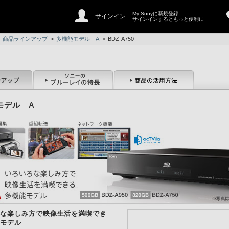
My Sonyに新規登録
サインイン
サインインするともっと便利に
商品ラインアップ
>
多機能モデル A
>
BDZ-A750
モデル A
な楽しみ方で映像生活を満喫でき
モデル