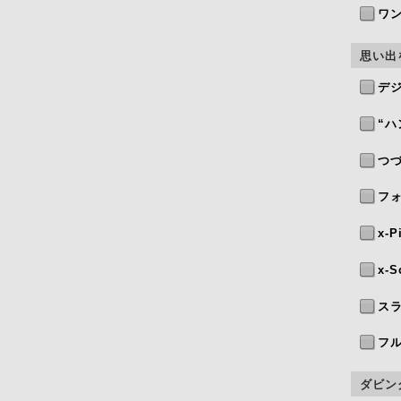
ワ
思い出
デ
“
つ
フ
x-P
x-S
ス
フ
ダビン