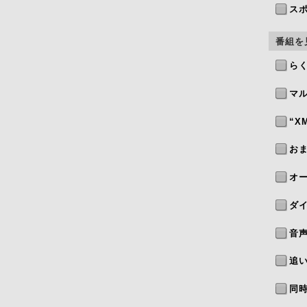
ス
番組を
ら
マ
“X
お
オ
ダ
音
追
同