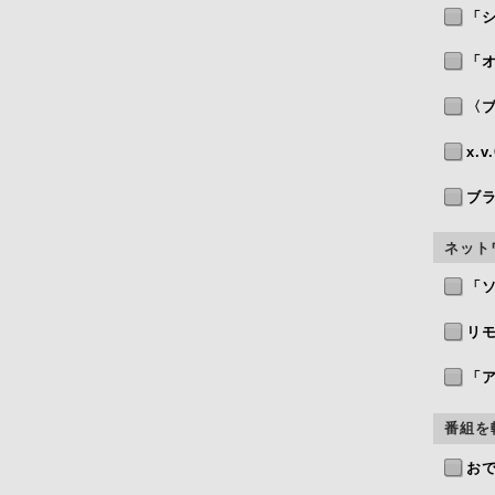
「
「
〈
x.v
ブ
ネット
「
リ
「
番組を
お