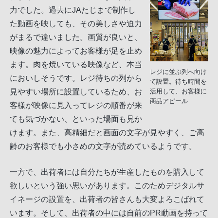
力でした。過去にJAたじまで制作し
た動画を映しても、その美しさや迫力
がまるで違いました。画質が良いと、
映像の魅力によってお客様が足を止め
ます。肉を焼いている映像など、本当
レジに並ぶ列へ向け
においしそうです。レジ待ちの列から
て設置。待ち時間を
見やすい場所に設置しているため、お
活用して、お客様に
商品アピール
客様が映像に見入ってレジの順番が来
ても気づかない、といった場面も見か
けます。また、高精細だと画面の文字が見やすく、ご高
齢のお客様でも小さめの文字が読めているようです。
一方で、出荷者には自分たちが生産したものを購入して
欲しいという強い思いがあります。このためデジタルサ
イネージの設置を、出荷者の皆さんも大変よろこばれて
います。そして、出荷者の中には自前のPR動画を持って