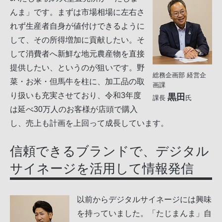
んま」です。まずは市場相場に左右さ
れず生産者自身が値付けできるように
して、その所得増加に貢献したい。そ
して消費者へ新鮮な地元農産物を直接
提供したい、というのが狙いです。野
総務企画部 経営企
菜・お米・但馬牛を柱に、加工品の取
画課
り扱いも充実させており、令和3年度
黒田
課長
氏
は延べ30万人のお客様が店頭で購入
し、売上も計画を上回って成長しています。
信頼できるブランドで、デジタル
サイネージを活用して情報発信
以前からデジタルサイネージには興味
を持っていました。「たじまんま」自