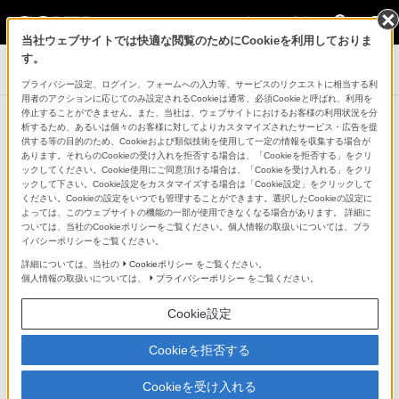
法人のお客様
当社ウェブサイトでは快適な閲覧のためにCookieを利用しておりま
す。
業務用ディスプレイ・テレビ[法人向け] ブラビア
プライバシー設定、ログイン、フォームへの入力等、サービスのリクエストに相当する利
用者のアクションに応じてのみ設定されるCookieは通常、必須Cookieと呼ばれ、利用を
停止することができません。また、当社は、ウェブサイトにおけるお客様の利用状況を分
導入事例
析するため、あるいは個々のお客様に対してよりカスタマイズされたサービス・広告を提
供する等の目的のため、Cookieおよび類似技術を使用して一定の情報を収集する場合が
あります。それらのCookieの受け入れを拒否する場合は、「Cookieを拒否する」をクリ
美しい映像で、農産品や生産者の想
ックしてください。Cookie使用にご同意頂ける場合は、「Cookieを受け入れる」をクリ
ックして下さい。Cookie設定をカスタマイズする場合は「Cookie設定」をクリックして
いを効果的にアピール
ください。Cookieの設定をいつでも管理することができます。選択したCookieの設定に
よっては、このウェブサイトの機能の一部が使用できなくなる場合があります。 詳細に
ついては、当社のCookieポリシーをご覧ください。個人情報の取扱いについては、プラ
イバシーポリシーをご覧ください。
詳細については、当社の
Cookieポリシー
をご覧ください。
個人情報の取扱いについては、
プライバシーポリシー
をご覧ください。
Cookie設定
Cookieを拒否する
Cookieを受け入れる
たじま農業協同組合（JA