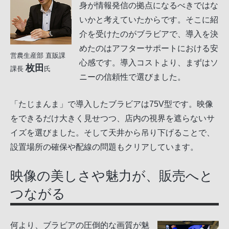
身が情報発信の拠点になるべきではな
いかと考えていたからです。そこに紹
介を受けたのがブラビアで、導入を決
めたのはアフターサポートにおける安
営農生産部 直販課
心感です。導入コストより、まずはソ
枚田
課長
氏
ニーの信頼性で選びました。
「たじまんま」で導入したブラビアは75V型です。映像
をできるだけ大きく見せつつ、店内の視界を遮らないサ
イズを選びました。そして天井から吊り下げることで、
設置場所の確保や配線の問題もクリアしています。
映像の美しさや魅力が、販売へと
つながる
何より、ブラビアの圧倒的な画質が魅