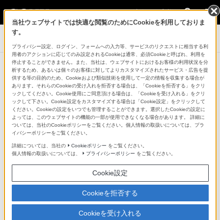
法人のお客様
当社ウェブサイトでは快適な閲覧のためにCookieを利用しておりま
す。
業務用ディスプレイ・テレビ[法人向け] ブラビア
プライバシー設定、ログイン、フォームへの入力等、サービスのリクエストに相当する利
用者のアクションに応じてのみ設定されるCookieは通常、必須Cookieと呼ばれ、利用を
停止することができません。また、当社は、ウェブサイトにおけるお客様の利用状況を分
導入事例
析するため、あるいは個々のお客様に対してよりカスタマイズされたサービス・広告を提
供する等の目的のため、Cookieおよび類似技術を使用して一定の情報を収集する場合が
あります。それらのCookieの受け入れを拒否する場合は、「Cookieを拒否する」をクリ
大画面かつ美しい映像で、
ックしてください。Cookie使用にご同意頂ける場合は、「Cookieを受け入れる」をクリ
ックして下さい。Cookie設定をカスタマイズする場合は「Cookie設定」をクリックして
人と人、地域と地域をつなぐ
ください。Cookieの設定をいつでも管理することができます。選択したCookieの設定に
よっては、このウェブサイトの機能の一部が使用できなくなる場合があります。 詳細に
Hub（ハブ）機能を推進
ついては、当社のCookieポリシーをご覧ください。個人情報の取扱いについては、プラ
イバシーポリシーをご覧ください。
詳細については、当社の
Cookieポリシー
をご覧ください。
個人情報の取扱いについては、
プライバシーポリシー
をご覧ください。
Cookie設定
Cookieを拒否する
Cookieを受け入れる
＊掲載内容は2023年2月時点のものです