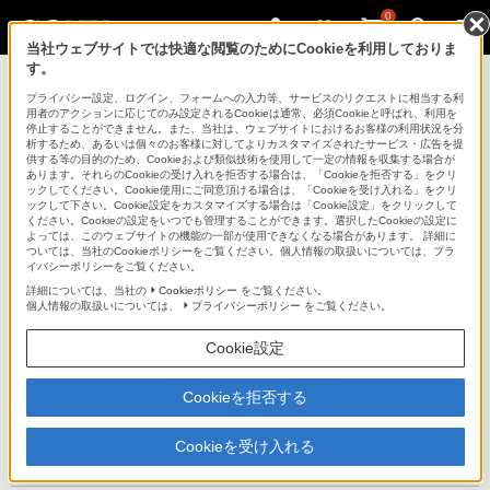
0
当社ウェブサイトでは快適な閲覧のためにCookieを利用しておりま
す。
デジタルスチルカメラ Cyber-shot
プライバシー設定、ログイン、フォームへの入力等、サービスのリクエストに相当する利
用者のアクションに応じてのみ設定されるCookieは通常、必須Cookieと呼ばれ、利用を
停止することができません。また、当社は、ウェブサイトにおけるお客様の利用状況を分
析するため、あるいは個々のお客様に対してよりカスタマイズされたサービス・広告を提
DSC-HX30V
供する等の目的のため、Cookieおよび類似技術を使用して一定の情報を収集する場合が
あります。それらのCookieの受け入れを拒否する場合は、「Cookieを拒否する」をクリ
ックしてください。Cookie使用にご同意頂ける場合は、「Cookieを受け入れる」をクリ
ックして下さい。Cookie設定をカスタマイズする場合は「Cookie設定」をクリックして
ください。Cookieの設定をいつでも管理することができます。選択したCookieの設定に
よっては、このウェブサイトの機能の一部が使用できなくなる場合があります。 詳細に
ついては、当社のCookieポリシーをご覧ください。個人情報の取扱いについては、プラ
イバシーポリシーをご覧ください。
詳細については、当社の
Cookieポリシー
をご覧ください。
個人情報の取扱いについては、
プライバシーポリシー
をご覧ください。
Cookie設定
デジタルスチルカメラ
DSC-HX30V
Cookieを拒否する
Cookieを受け入れる
商品の特長 | Wi-Fi機能