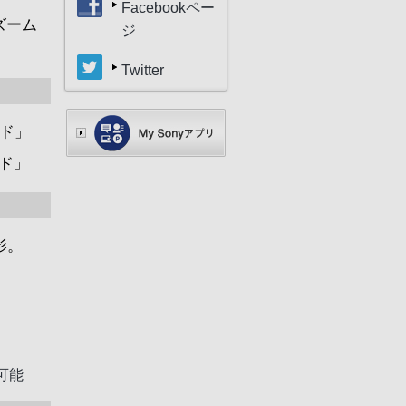
Facebookペー
ズーム
ジ
Twitter
ード」
ド」
影。
可能