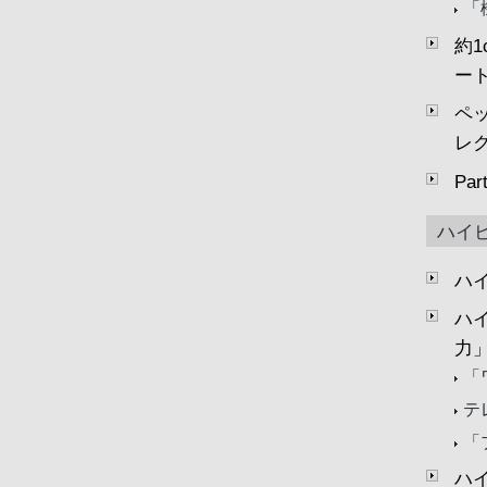
「
約
ー
ペ
レ
Pa
ハイ
ハ
ハ
力
「
テ
「
ハ