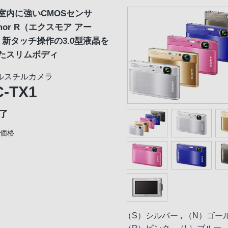
室内に強いCMOSセンサ
mor R（エクスモア アー
、新タッチ操作の3.0型液晶を
たスリムボディ
ルスチルカメラ
-TX1
了
価格
（S）シルバー , （N）ゴール