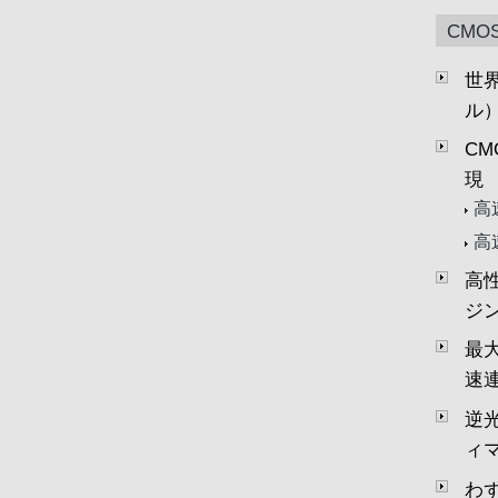
CMO
世界
ル）
C
現
高
高
高
ジン
最
速
逆
ィ
わ