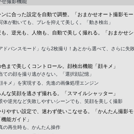
かせ撮影機能
ーンに合った設定を自動で調整。「おまかせオート撮影モー
写体が動いても、ブレを抑えて美しく。「動き検出」
景も、逆光も、人物も、自動で美しく撮れる。「おまかせシ
」
アドバンスモード」なら2枚撮り！あとから選べて、さらに失
の色まで美しくコントロール。顔検出機能「顔キメ」
当ての顔を撮り逃がさない。「選択顔記憶」
顔キメ」を実現する、先進の画像処理エンジン
ろんな笑顔を逃さず撮れる。「スマイルシャッター」
景や逆光など失敗しやすいシーンでも、笑顔を美しく撮影
かりやすい設定で、迷わず使いこなせる。「かんたん撮影モ
「機能ガイド」
真の再生時も、かんたん操作