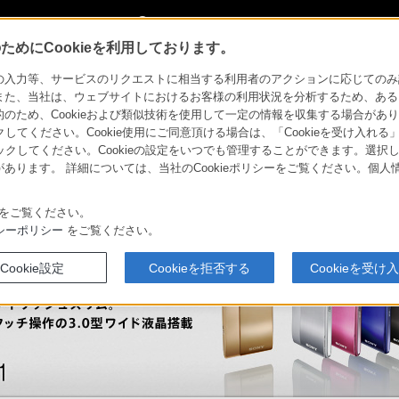
My Sonyに新規登録
サインイン
サインインするともっと便利に
めにCookieを利用しております。
SC-TX1
力等、サービスのリクエストに相当する利用者のアクションに応じてのみ設定され
また、当社は、ウェブサイトにおけるお客様の利用状況を分析するため、ある
ため、Cookieおよび類似技術を使用して一定の情報を収集する場合がありま
 Cyber-shot
法人のお客様
クしてください。Cookie使用にご同意頂ける場合は、「Cookieを受け入れる
リックしてください。Cookieの設定をいつでも管理することができます。選択し
あります。 詳細については、当社のCookieポリシーをご覧ください。個
ソニーストア
セサリー
比較表
お買い物情報
をご覧ください。
シーポリシー
をご覧ください。
Cookie設定
Cookieを拒否する
Cookieを受け