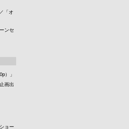
／「オ
ーンセ
0p）」
止画出
ショー