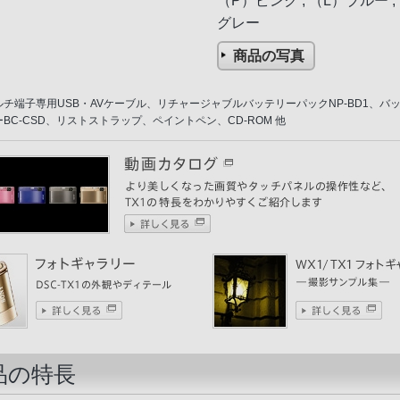
（P）ピンク , （L）ブルー ,
グレー
商品の写真
チ端子専用USB・AVケーブル、リチャージャブルバッテリーパックNP-BD1、バ
BC-CSD、リストストラップ、ペイントペン、CD-ROM 他
品の特長