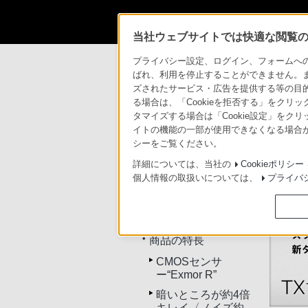
当社ウェブサイトでは快適な閲覧のた
商品情報・ストア
サイバーショット
D
プライバシー設定、ログイン、フォームへの入
ばれ、利用を停止することができません。
ズされたサービス・広告を提供する等の目的の
デジタルスチルカメラ
る場合は、「Cookieを拒否する」をクリッ
タマイズする場合は「Cookie設定」をク
イトの機能の一部が使用できなくなる場合が
トップ
商品一覧
アク
シーをご覧ください。
詳細については、当社の
Cookieポリシー
個人情報の取扱いについては、
プライバ
DSC-TX1
トップ
商品の特長
CMOSセンサ
ー“Exmor R”
暗いところが約4倍
キレイ〈ノイズ約