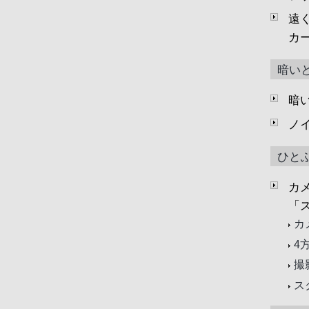
遠
カ
暗いと
暗
ノ
ひと
カ
「
カ
4
撮
ス