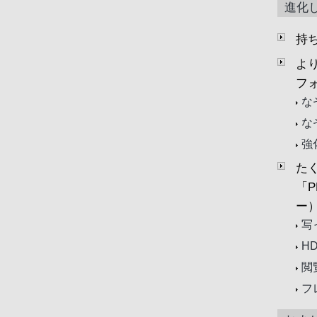
進化
持
よ
フ
な
な
強
た
「P
ー
写
H
閲
フ