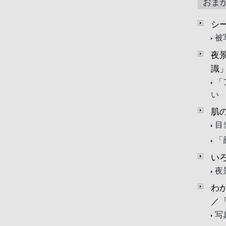
おま
シ
被
夜
識
「
い
肌
目
「
い
夜
わ
／
写