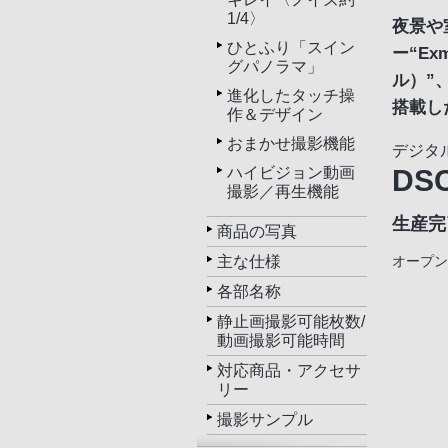
1/4〉
夜景や
ひとふり「スイン
ー“Ex
グパノラマ」
ル）”
進化したタッチ操
搭載し
作＆デザイン
おまかせ撮影機能
デジタ
DSC
ハイビジョン動画
撮影／再生機能
生産完
商品の写真
主な仕様
オープン
各部名称
静止画撮影可能枚数/
動画撮影可能時間
対応商品・アクセサ
リー
撮影サンプル