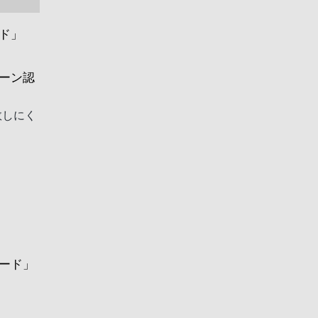
ド」
ーン認
敗しにく
ード」