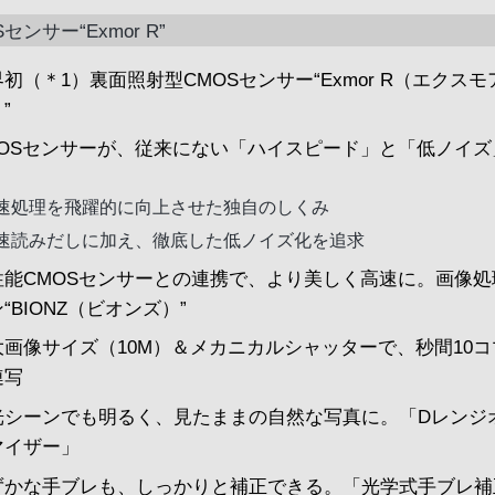
Sセンサー“Exmor R”
初（＊1）裏面照射型CMOSセンサー“Exmor R（エクス
”
MOSセンサーが、従来にない「ハイスピード」と「低ノイズ
速処理を飛躍的に向上させた独自のしくみ
速読みだしに加え、徹底した低ノイズ化を追求
性能CMOSセンサーとの連携で、より美しく高速に。画像処
“BIONZ（ビオンズ）”
大画像サイズ（10M）＆メカニカルシャッターで、秒間10
連写
光シーンでも明るく、見たままの自然な写真に。「Dレンジ
マイザー」
ずかな手ブレも、しっかりと補正できる。「光学式手ブレ補