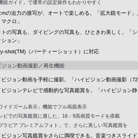
機能ガイド」で通常の設定操作もわかりやすく
1cmの迫力の接写が、オートで楽しめる。「拡大鏡モード」
トマクロ」
ットの写真も、ダイビングの写真も、ひときわ美しく。「シ
クション」
rty-shot(TM)（パーティーショット）に対応
ビジョン動画撮影／再生機能
イビジョン動画を手軽に撮影。「ハイビジョン動画撮影（72
イビジョンテレビで感動的な写真鑑賞を。「ハイビジョン静
」
ワイドズーム表示」機能でフル画面表示
レビでの写真鑑賞に適した、16：9高画質モードを搭載
ブラビア プレミアムフォト」で、さらに美しい写真鑑賞を
イビジョン写真鑑賞をさらに満喫できる。音楽つきスライド