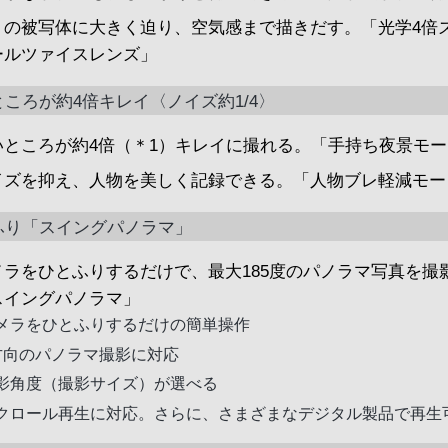
くの被写体に大きく迫り、空気感まで描きだす。「光学4倍
ールツァイスレンズ」
ころが約4倍キレイ〈ノイズ約1/4〉
いところが約4倍（＊1）キレイに撮れる。「手持ち夜景モ
イズを抑え、人物を美しく記録できる。「人物ブレ軽減モー
ふり「スイングパノラマ」
メラをひとふりするだけで、最大185度のパノラマ写真を撮
スイングパノラマ」
メラをひとふりするだけの簡単操作
方向のパノラマ撮影に対応
影角度（撮影サイズ）が選べる
クロール再生に対応。さらに、さまざまなデジタル製品で再生