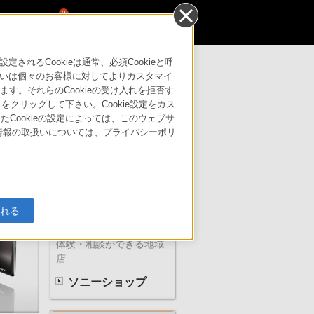
0
るCookieは通常、必須Cookieと呼
いは個々のお客様に対してよりカスタマイ
す。それらのCookieの受け入れを拒否す
はこちら
サポート・お問い合わせ
」をクリックして下さい。Cookie設定をカス
たCookieの設定によっては、このウェブサ
人情報の取扱いについては、プライバシーポリ
ソニーの直営店
入れる
体験・相談ができる地域
店
ソニーショップ