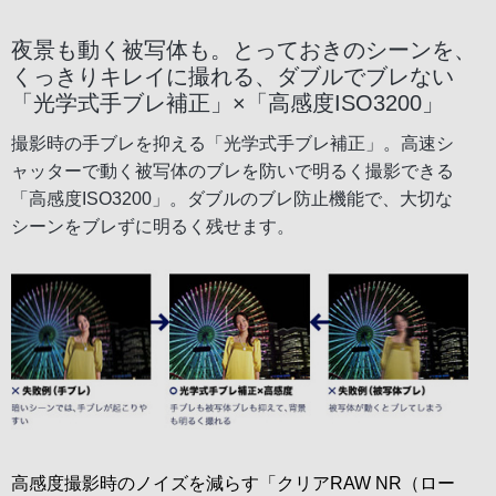
夜景も動く被写体も。とっておきのシーンを、
くっきりキレイに撮れる、ダブルでブレない
「光学式手ブレ補正」×「高感度ISO3200」
撮影時の手ブレを抑える「光学式手ブレ補正」。高速シ
ャッターで動く被写体のブレを防いで明るく撮影できる
「高感度ISO3200」。ダブルのブレ防止機能で、大切な
シーンをブレずに明るく残せます。
高感度撮影時のノイズを減らす「クリアRAW NR（ロー