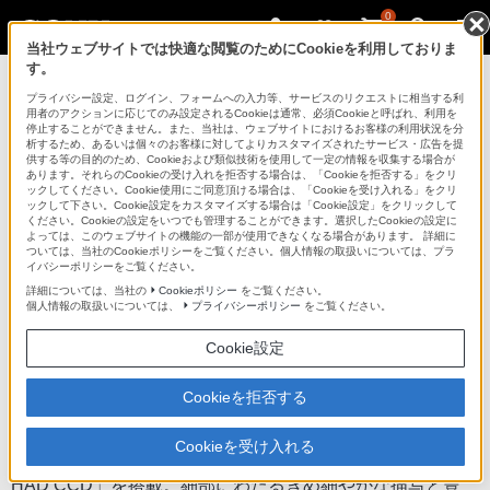
0
当社ウェブサイトでは快適な閲覧のためにCookieを利用しておりま
す。
デジタルスチルカメラ Cyber-shot
プライバシー設定、ログイン、フォームへの入力等、サービスのリクエストに相当する利
用者のアクションに応じてのみ設定されるCookieは通常、必須Cookieと呼ばれ、利用を
停止することができません。また、当社は、ウェブサイトにおけるお客様の利用状況を分
析するため、あるいは個々のお客様に対してよりカスタマイズされたサービス・広告を提
DSC-W170
供する等の目的のため、Cookieおよび類似技術を使用して一定の情報を収集する場合が
あります。それらのCookieの受け入れを拒否する場合は、「Cookieを拒否する」をクリ
ックしてください。Cookie使用にご同意頂ける場合は、「Cookieを受け入れる」をクリ
ックして下さい。Cookie設定をカスタマイズする場合は「Cookie設定」をクリックして
デジタルスチルカメラ
DSC-W170
ください。Cookieの設定をいつでも管理することができます。選択したCookieの設定に
よっては、このウェブサイトの機能の一部が使用できなくなる場合があります。 詳細に
ついては、当社のCookieポリシーをご覧ください。個人情報の取扱いについては、プラ
イバシーポリシーをご覧ください。
商品の特長 | 高画質有効1010万画素
詳細については、当社の
Cookieポリシー
をご覧ください。
個人情報の取扱いについては、
プライバシーポリシー
をご覧ください。
前へ
次へ
Cookie設定
被写体の細部まで、きめ細やかに記録する「有
Cookieを拒否する
効1010万画素1/2.3型CCD」
Cookieを受け入れる
ソニー独自開発の有効1010万画素、1/2.3型の「Super
HAD CCD」を搭載。細部にわたるきめ細やかな描写と豊