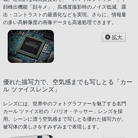
顔検出機能「顔キメ」、高感度撮影時のノイズ低減、露
出・コントラストの最適化などを実現。さらに、情報量
の多い高解像度の画像データも高速処理できます。
拡大
優れた描写力で、空気感までも写しとる「カー
ル ツァイスレンズ」
レンズには、世界中のフォトグラファーを魅了する名門
カール ツァイス社の「バリオ・テッサー」レンズを採
用。シーンに漂う空気感まで写しとる優れた描写力が、
被写体の美しさをすみずみまで表現します。