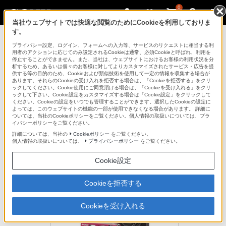
0
当社ウェブサイトでは快適な閲覧のためにCookieを利用しておりま
す。
デジタルスチルカメラ Cyber-shot
プライバシー設定、ログイン、フォームへの入力等、サービスのリクエストに相当する利
用者のアクションに応じてのみ設定されるCookieは通常、必須Cookieと呼ばれ、利用を
停止することができません。また、当社は、ウェブサイトにおけるお客様の利用状況を分
析するため、あるいは個々のお客様に対してよりカスタマイズされたサービス・広告を提
DSC-W170
供する等の目的のため、Cookieおよび類似技術を使用して一定の情報を収集する場合が
あります。それらのCookieの受け入れを拒否する場合は、「Cookieを拒否する」をクリ
ックしてください。Cookie使用にご同意頂ける場合は、「Cookieを受け入れる」をクリ
ックして下さい。Cookie設定をカスタマイズする場合は「Cookie設定」をクリックして
笑顔も、夜景も逆光も、自動でキレイ。広角28mm×光学5倍ズーム
ください。Cookieの設定をいつでも管理することができます。選択したCookieの設定に
搭載
よっては、このウェブサイトの機能の一部が使用できなくなる場合があります。 詳細に
ついては、当社のCookieポリシーをご覧ください。個人情報の取扱いについては、プラ
イバシーポリシーをご覧ください。
デジタルスチルカメラ
DSC-W170
詳細については、当社の
Cookieポリシー
をご覧ください。
個人情報の取扱いについては、
プライバシーポリシー
をご覧ください。
生産完了
Cookie設定
オープン価格
Cookieを拒否する
Cookieを受け入れる