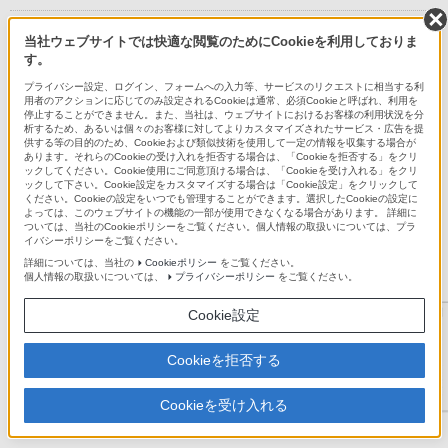
SDXC/SDHCメモリーカード(12)
当社ウェブサイトでは快適な閲覧のためにCookieを利用しておりま
す。
次へ>
プライバシー設定、ログイン、フォームへの入力等、サービスのリクエストに相当する利
1
2
3
用者のアクションに応じてのみ設定されるCookieは通常、必須Cookieと呼ばれ、利用を
停止することができません。また、当社は、ウェブサイトにおけるお客様の利用状況を分
析するため、あるいは個々のお客様に対してよりカスタマイズされたサービス・広告を提
供する等の目的のため、Cookieおよび類似技術を使用して一定の情報を収集する場合が
あります。それらのCookieの受け入れを拒否する場合は、「Cookieを拒否する」をクリ
ックしてください。Cookie使用にご同意頂ける場合は、「Cookieを受け入れる」をクリ
ックして下さい。Cookie設定をカスタマイズする場合は「Cookie設定」をクリックして
ください。Cookieの設定をいつでも管理することができます。選択したCookieの設定に
よっては、このウェブサイトの機能の一部が使用できなくなる場合があります。 詳細に
ついては、当社のCookieポリシーをご覧ください。個人情報の取扱いについては、プラ
イバシーポリシーをご覧ください。
詳細については、当社の
Cookieポリシー
をご覧ください。
個人情報の取扱いについては、
プライバシーポリシー
をご覧ください。
SDXC/SDHC UHS-II メモリーカード
SF-Mシリーズ
Cookie設定
オープン価格
Cookieを拒否する
商品詳細
SF-M128/SF-M64はUHS-Iの高速転送に対応していません
Cookieを受け入れる