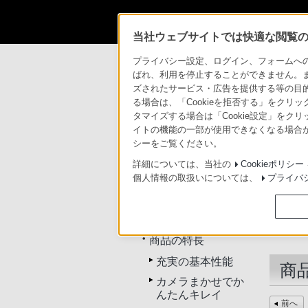
当社ウェブサイトでは快適な閲覧のた
商品情報・ストア
サイバーショット
D
プライバシー設定、ログイン、フォームへの入
ばれ、利用を停止することができません。
ズされたサービス・広告を提供する等の目的の
デジタルスチルカメラ
る場合は、「Cookieを拒否する」をクリッ
タマイズする場合は「Cookie設定」をク
イトの機能の一部が使用できなくなる場合が
トップ
商品一覧
アク
シーをご覧ください。
詳細については、当社の
Cookieポリシー
個人情報の取扱いについては、
プライバ
DSC-W730
トップ
商品の特長
充実の基本性能
商
カメラまかせでか
んたんキレイ
前へ