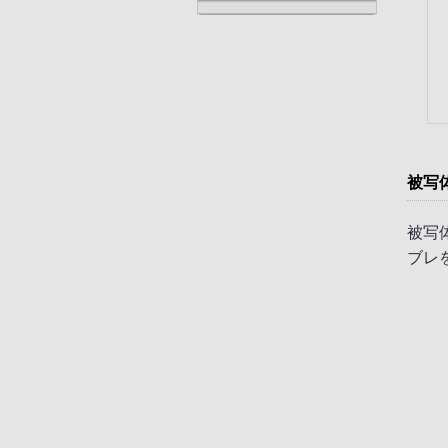
被写
被写
ブレ