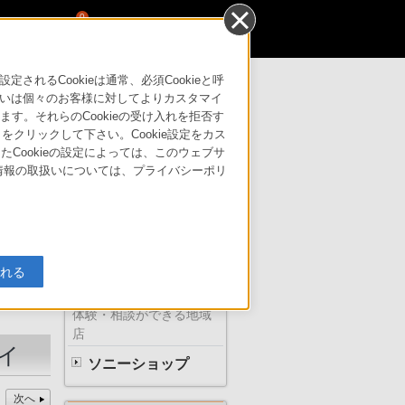
0
るCookieは通常、必須Cookieと呼
いは個々のお客様に対してよりカスタマイ
す。それらのCookieの受け入れを拒否す
はこちら
サポート・お問い合わせ
」をクリックして下さい。Cookie設定をカス
たCookieの設定によっては、このウェブサ
人情報の取扱いについては、プライバシーポリ
ソニーの直営店
入れる
体験・相談ができる地域
店
イ
ソニーショップ
次へ