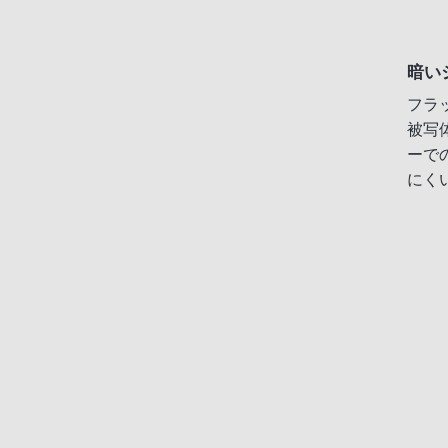
暗い
フラ
被写
ーで
にく