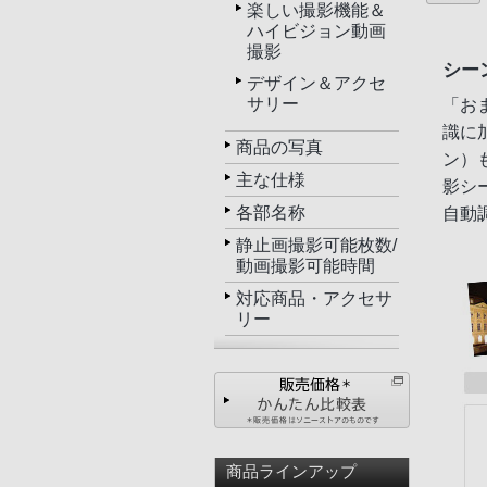
楽しい撮影機能＆
ハイビジョン動画
撮影
シー
デザイン＆アクセ
サリー
「お
識に
商品の写真
ン）
主な仕様
影シ
各部名称
自動
静止画撮影可能枚数/
動画撮影可能時間
対応商品・アクセサ
リー
商品ラインアップ