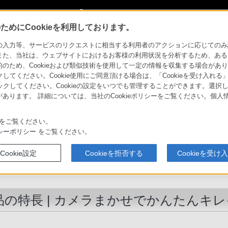
My Sonyに新規登録
サインイン
サインインするともっと便利に
めにCookieを利用しております。
SC-W730
特長 : カメラまかせでかんたんキレイ
力等、サービスのリクエストに相当する利用者のアクションに応じてのみ設定され
また、当社は、ウェブサイトにおけるお客様の利用状況を分析するため、ある
ため、Cookieおよび類似技術を使用して一定の情報を収集する場合がありま
 Cyber-shot
法人のお客様
クしてください。Cookie使用にご同意頂ける場合は、「Cookieを受け入れる
リックしてください。Cookieの設定をいつでも管理することができます。選択し
あります。 詳細については、当社のCookieポリシーをご覧ください。個
ソニーストア
セサリー
比較表
お買い物情報
をご覧ください。
シーポリシー
をご覧ください。
デジタルスチルカメラ
Cookie設定
Cookieを拒否する
Cookieを受け
DSC-W730
品の特長 | カメラまかせでかんたんキレ