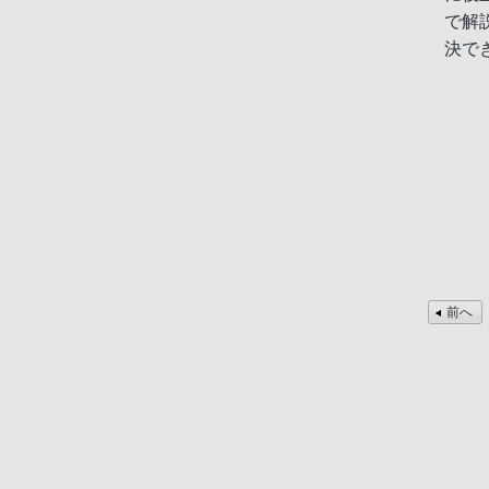
で解
決で
前へ