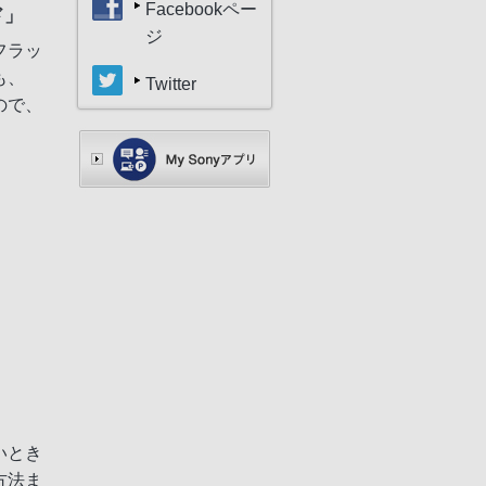
Facebookペー
ド」
ジ
フラッ
も、
Twitter
ので、
いとき
方法ま