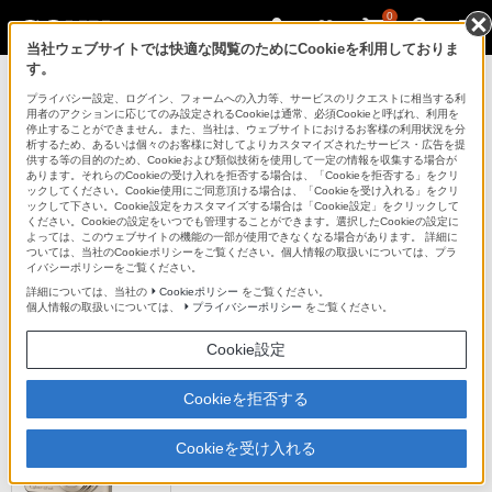
0
当社ウェブサイトでは快適な閲覧のためにCookieを利用しておりま
す。
デジタルスチルカメラ Cyber-shot
プライバシー設定、ログイン、フォームへの入力等、サービスのリクエストに相当する利
用者のアクションに応じてのみ設定されるCookieは通常、必須Cookieと呼ばれ、利用を
停止することができません。また、当社は、ウェブサイトにおけるお客様の利用状況を分
析するため、あるいは個々のお客様に対してよりカスタマイズされたサービス・広告を提
LCJ-WB
供する等の目的のため、Cookieおよび類似技術を使用して一定の情報を収集する場合が
あります。それらのCookieの受け入れを拒否する場合は、「Cookieを拒否する」をクリ
ックしてください。Cookie使用にご同意頂ける場合は、「Cookieを受け入れる」をクリ
ックして下さい。Cookie設定をカスタマイズする場合は「Cookie設定」をクリックして
ジャケットケース
LCJ-WB
ください。Cookieの設定をいつでも管理することができます。選択したCookieの設定に
よっては、このウェブサイトの機能の一部が使用できなくなる場合があります。 詳細に
ついては、当社のCookieポリシーをご覧ください。個人情報の取扱いについては、プラ
イバシーポリシーをご覧ください。
対応商品・アクセサリー
詳細については、当社の
Cookieポリシー
をご覧ください。
個人情報の取扱いについては、
プライバシーポリシー
をご覧ください。
高倍率ズームモデル(1)
Cookie設定
Cookieを拒否する
Cookieを受け入れる