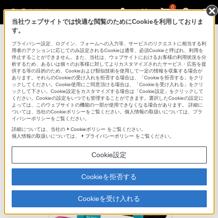
0
当社ウェブサイトでは快適な閲覧のためにCookieを利用しておりま
す。
デジタルスチルカメラ Cyber-shot
プライバシー設定、ログイン、フォームへの入力等、サービスのリクエストに相当する利
用者のアクションに応じてのみ設定されるCookieは通常、必須Cookieと呼ばれ、利用を
停止することができません。また、当社は、ウェブサイトにおけるお客様の利用状況を分
析するため、あるいは個々のお客様に対してよりカスタマイズされたサービス・広告を提
LCJ-WB
供する等の目的のため、Cookieおよび類似技術を使用して一定の情報を収集する場合が
あります。それらのCookieの受け入れを拒否する場合は、「Cookieを拒否する」をクリ
ックしてください。Cookie使用にご同意頂ける場合は、「Cookieを受け入れる」をクリ
ックして下さい。Cookie設定をカスタマイズする場合は「Cookie設定」をクリックして
3色のカラーバリエーションから選べる、シリコン素材のジャケット
ください。Cookieの設定をいつでも管理することができます。選択したCookieの設定に
ケース
よっては、このウェブサイトの機能の一部が使用できなくなる場合があります。 詳細に
ついては、当社のCookieポリシーをご覧ください。個人情報の取扱いについては、プラ
イバシーポリシーをご覧ください。
ジャケットケース
LCJ-WB
詳細については、当社の
Cookieポリシー
をご覧ください。
個人情報の取扱いについては、
プライバシーポリシー
をご覧ください。
生産完了
Cookie設定
希望小売価格1,430円(税込)
Cookieを拒否する
Cookieを受け入れる