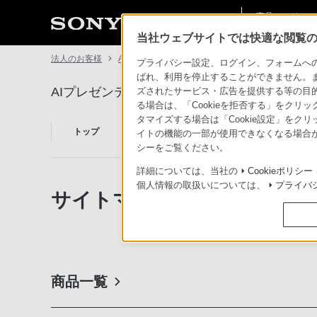
商品・ソリュー
法人のお客様
ン情報
当社ウェブサイトでは快適な閲覧のた
法人のお客様
AIプレゼンテーション支援システム Edge Analytics Ap
プライバシー設定、ログイン、フォームへの入
ばれ、利用を停止することができません。
AIプレゼンテーション支援システム Edge Analytics
ズされたサービス・広告を提供する等の目的の
る場合は、「Cookieを拒否する」をクリッ
タマイズする場合は「Cookie設定」をク
AIプレゼンテーシ
トップ
ョン支援システム
商品情報
活用シ
イトの機能の一部が使用できなくなる場合が
とは
シーをご覧ください。
詳細については、当社の
Cookieポリシー
個人情報の取扱いについては、
プライバ
サイトマップ
商品一覧