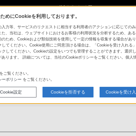
ショ
総合サポート・お問
ご購入検討
い合わせ
めにCookieを利用しております。
pliance
サイトマップ
力等、サービスのリクエストに相当する利用者のアクションに応じてのみ設定され
また、当社は、ウェブサイトにおけるお客様の利用状況を分析するため、ある
 Appliance
ため、Cookieおよび類似技術を使用して一定の情報を収集する場合がありま
クしてください。Cookie使用にご同意頂ける場合は、「Cookieを受け入れる
リックしてください。Cookieの設定をいつでも管理することができます。選択し
ソフトウェアダウ
ーン
事例紹介
あります。 詳細については、当社のCookieポリシーをご覧ください。個
ンロード
をご覧ください。
シーポリシー
をご覧ください。
Cookie設定
Cookieを拒否する
Cookieを受け