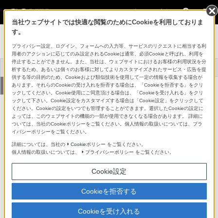
法人のお客様
当社ウェブサイトでは快適な閲覧のためにCookieを利用しておりま
す。
AIプレゼンテーション支援システム Edge
Analytics Appliance
プライバシー設定、ログイン、フォームへの入力等、サービスのリクエストに相当する利
用者のアクションに応じてのみ設定されるCookieは通常、必須Cookieと呼ばれ、利用を
停止することができません。また、当社は、ウェブサイトにおけるお客様の利用状況を分
AIプレゼンテーショ
トップ
商品情報
活用シーン
析するため、あるいは個々のお客様に対してよりカスタマイズされたサービス・広告を提
ン支援システムとは
供する等の目的のため、Cookieおよび類似技術を使用して一定の情報を収集する場合が
ソフトウェアダウン
サポート・お問い合
あります。それらのCookieの受け入れを拒否する場合は、「Cookieを拒否する」をクリ
事例紹介
ロード
わせ
ックしてください。Cookie使用にご同意頂ける場合は、「Cookieを受け入れる」をクリ
ックして下さい。Cookie設定をカスタマイズする場合は「Cookie設定」をクリックして
ください。Cookieの設定をいつでも管理することができます。選択したCookieの設定に
事例紹介
よっては、このウェブサイトの機能の一部が使用できなくなる場合があります。 詳細に
ついては、当社のCookieポリシーをご覧ください。個人情報の取扱いについては、プラ
イバシーポリシーをご覧ください。
山口大学 共同獣医学部 様
詳細については、当社の
Cookieポリシー
をご覧ください。
個人情報の取扱いについては、
プライバシーポリシー
をご覧ください。
※リモートカメラシステムサイトへリン
クします
Cookie設定
Cookieを拒否する
Cookieを受け入れる