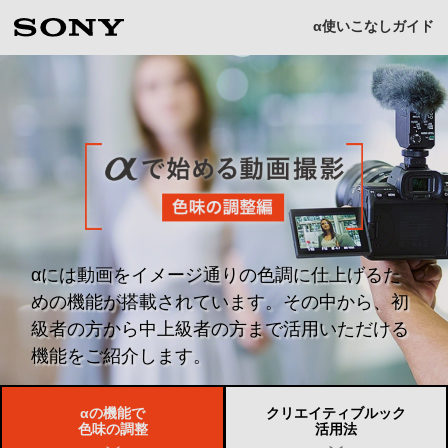
α
使いこなしガイド
α
で
始
め
る
動
画
撮
影
色
味
の
調
整
α
には動画をイメージ通りの色調に仕上げるた
編
めの
機能が搭載されています。その中から、初
級者の方から
中上級者の方まで活用いただける
機能をご紹介します。
α
の機能で
クリエイティブルック
色味の調整
活用法