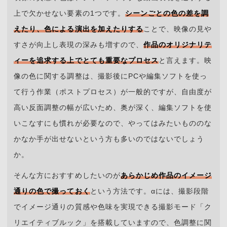
上で欠かせない要素の1つです。
シーンごとの色の差を調
えたり、色による演出を加えたりする
ことで、映像の見や
すさが向上し表現の深みも増すので、
作品のオリジナリテ
ィーを追求する上でとても重要なプロセス
と言えます。映
像の色に関する調整は、撮影後にPCや編集ソフトを使っ
て行う作業（ポストプロセス）が一般的ですが、自由度が
高い反面調整の幅が広いため、奥が深く、編集ソフトを使
いこなすにも慣れが必要なので、やってはみたいもののな
かなか手が出せないという方も多いのではないでしょう
か。
そんな方におすすめしたいのが
あらかじめ作品のイメージ
通りの色で撮っておく
という方法です。
α
には、撮影段階
でイメージ通りの質感や色味を実現できる撮影モード「ク
リエイティブルック」を搭載していますので、色調整に関