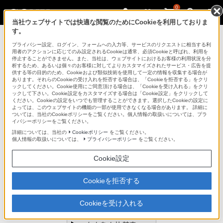
0
当社ウェブサイトでは快適な閲覧のためにCookieを利用しておりま
す。
デジタルビデオカメラ ハンディカム
プライバシー設定、ログイン、フォームへの入力等、サービスのリクエストに相当する利
用者のアクションに応じてのみ設定されるCookieは通常、必須Cookieと呼ばれ、利用を
停止することができません。また、当社は、ウェブサイトにおけるお客様の利用状況を分
析するため、あるいは個々のお客様に対してよりカスタマイズされたサービス・広告を提
AC-SQ950A
供する等の目的のため、Cookieおよび類似技術を使用して一定の情報を収集する場合が
あります。それらのCookieの受け入れを拒否する場合は、「Cookieを拒否する」をクリ
ックしてください。Cookie使用にご同意頂ける場合は、「Cookieを受け入れる」をクリ
ックして下さい。Cookie設定をカスタマイズする場合は「Cookie設定」をクリックして
ACアダプター／チャージャー
AC-SQ950A
ください。Cookieの設定をいつでも管理することができます。選択したCookieの設定に
よっては、このウェブサイトの機能の一部が使用できなくなる場合があります。 詳細に
ついては、当社のCookieポリシーをご覧ください。個人情報の取扱いについては、プラ
イバシーポリシーをご覧ください。
対応商品・アクセサリー
詳細については、当社の
Cookieポリシー
をご覧ください。
個人情報の取扱いについては、
プライバシーポリシー
をご覧ください。
スタイリッシュコンパクトモデル(4)
Cookie設定
ポータブルビデオレコーダー(2)
Cookieを拒否する
ページトップへ
Cookieを受け入れる