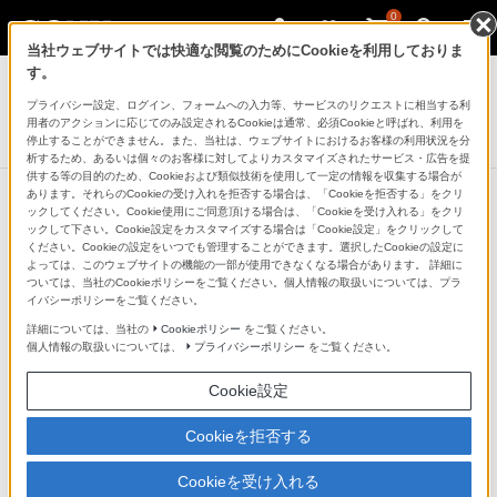
0
当社ウェブサイトでは快適な閲覧のためにCookieを利用しておりま
デジタルビデオカメラ ハンディカム
す。
プライバシー設定、ログイン、フォームへの入力等、サービスのリクエストに相当する利
バッテリーチャージャー
用者のアクションに応じてのみ設定されるCookieは通常、必須Cookieと呼ばれ、利用を
BC-QM1
停止することができません。また、当社は、ウェブサイトにおけるお客様の利用状況を分
析するため、あるいは個々のお客様に対してよりカスタマイズされたサービス・広告を提
供する等の目的のため、Cookieおよび類似技術を使用して一定の情報を収集する場合が
あります。それらのCookieの受け入れを拒否する場合は、「Cookieを拒否する」をクリ
ックしてください。Cookie使用にご同意頂ける場合は、「Cookieを受け入れる」をクリ
ックして下さい。Cookie設定をカスタマイズする場合は「Cookie設定」をクリックして
ください。Cookieの設定をいつでも管理することができます。選択したCookieの設定に
よっては、このウェブサイトの機能の一部が使用できなくなる場合があります。 詳細に
ついては、当社のCookieポリシーをご覧ください。個人情報の取扱いについては、プラ
イバシーポリシーをご覧ください。
詳細については、当社の
Cookieポリシー
をご覧ください。
個人情報の取扱いについては、
プライバシーポリシー
をご覧ください。
Cookie設定
Cookieを拒否する
Cookieを受け入れる
急速充電が可能な“インフォリチウム”V/H/P/W/Mシリーズ