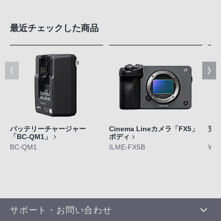
最近チェックした商品
バッテリーチャージャー
Cinema Lineカメラ「FX5」
完
「BC-QM1」
ボディ
「W
BC-QM1
ILME-FX5B
WF-
サポート・お問い合わせ