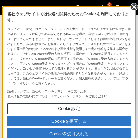
0
当社ウェブサイトでは快適な閲覧のためにCookieを利用しておりま
デジタルビデオカメラ ハンディカム
す。
プライバシー設定、ログイン、フォームへの入力等、サービスのリクエストに相当する利
ACアダプター/チャージャー
用者のアクションに応じてのみ設定されるCookieは通常、必須Cookieと呼ばれ、利用を
AC-VQV10
停止することができません。また、当社は、ウェブサイトにおけるお客様の利用状況を分
析するため、あるいは個々のお客様に対してよりカスタマイズされたサービス・広告を提
供する等の目的のため、Cookieおよび類似技術を使用して一定の情報を収集する場合が
あります。それらのCookieの受け入れを拒否する場合は、「Cookieを拒否する」をクリ
ックしてください。Cookie使用にご同意頂ける場合は、「Cookieを受け入れる」をクリ
ックして下さい。Cookie設定をカスタマイズする場合は「Cookie設定」をクリックして
ください。Cookieの設定をいつでも管理することができます。選択したCookieの設定に
よっては、このウェブサイトの機能の一部が使用できなくなる場合があります。 詳細に
ついては、当社のCookieポリシーをご覧ください。個人情報の取扱いについては、プラ
イバシーポリシーをご覧ください。
詳細については、当社の
Cookieポリシー
をご覧ください。
個人情報の取扱いについては、
プライバシーポリシー
をご覧ください。
Cookie設定
Cookieを拒否する
Cookieを受け入れる
“インフォリチウム”V・H・Pシリーズバッテリーを急速