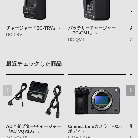
チャージャー『BC-TRV』
バッテリーチャージャー
AC
「BC-QM1」
「A
BC-TRV
BC-QM1
AC-
最近チェックした商品
ACアダプター/チャージャー
Cinema Lineカメラ「FX5」
完
『AC-VQV10』
ボディ
「W
AC-VQV10
ILME-FX5B
WF-