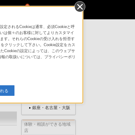
0
るCookieは通常、必須Cookieと呼
いは個々のお客様に対してよりカスタマイ
す。それらのCookieの受け入れを拒否す
はこちら
サポート・お問い合わせ
」をクリックして下さい。Cookie設定をカス
たCookieの設定によっては、このウェブサ
人情報の取扱いについては、プライバシーポリ
ソニーの直営店
入れる
ソニーストア
オンライン
銀座・名古屋・大阪
体験・相談ができる地域
店