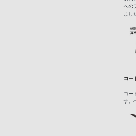
への
まし
コー
コー
す。