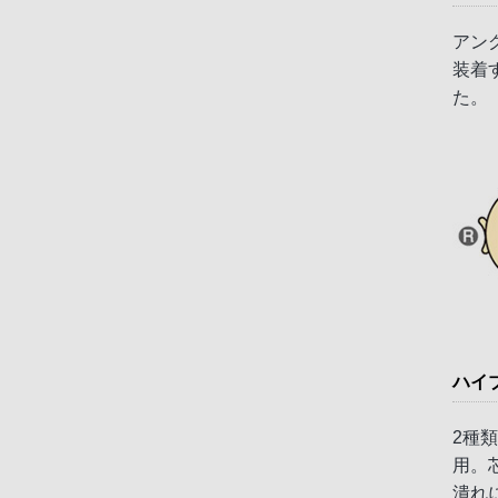
アン
装着
た。
ハイ
2種
用。
潰れ