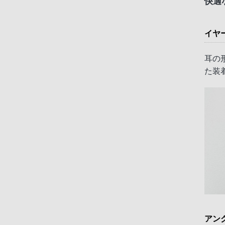
快適
イヤ
耳の
た装
アン