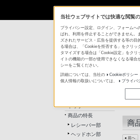
当社ウェブサイトでは快適な閲覧のた
商品情報・ストア
ヘッドホン
DR-BT6
プライバシー設定、ログイン、フォームへの入
ばれ、利用を停止することができません。
ズされたサービス・広告を提供する等の目的の
ヘッドホン
る場合は、「Cookieを拒否する」をクリッ
タマイズする場合は「Cookie設定」をク
イトの機能の一部が使用できなくなる場合が
トップ
商品一覧
関連
シーをご覧ください。
詳細については、当社の
Cookieポリシー
個人情報の取扱いについては、
プライバ
DR-BT63EX/DR-BT63
EXP
トップ
商品の特長
商
レシーバー部
ヘッドホン部
前へ