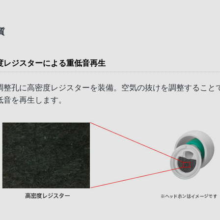
質
度レジスターによる重低音再生
調整孔に高密度レジスターを装備。空気の抜けを調整すること
低音を再生します。