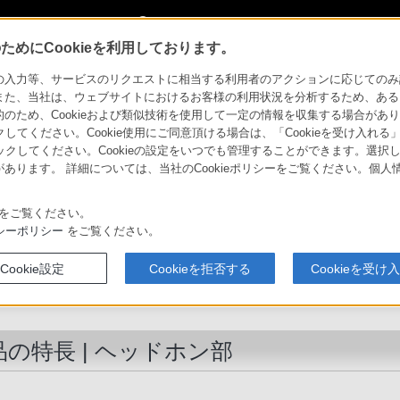
My Sonyに新規登録
サインイン
サインインするともっと便利に
めにCookieを利用しております。
3EX/DR-BT63EXP
特長 : ヘッドホン部
力等、サービスのリクエストに相当する利用者のアクションに応じてのみ設定され
また、当社は、ウェブサイトにおけるお客様の利用状況を分析するため、ある
ため、Cookieおよび類似技術を使用して一定の情報を収集する場合がありま
製品のアクセシビリティ
法人のお客様
クしてください。Cookie使用にご同意頂ける場合は、「Cookieを受け入れる
リックしてください。Cookieの設定をいつでも管理することができます。選択し
あります。 詳細については、当社のCookieポリシーをご覧ください。個
ソニーストア
商品
比較表
お買い物情報
をご覧ください。
シーポリシー
をご覧ください。
ワイヤレスステレオヘッドセット
Cookie設定
Cookieを拒否する
Cookieを受け
DR-BT63EX/DR-BT63EXP
品の特長 | ヘッドホン部