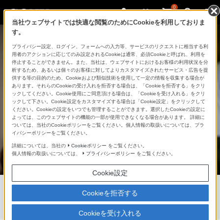
0
当社ウェブサイトでは快適な閲覧のためにCookieを利用しておりま
す。
プライバシー設定、ログイン、フォームへの入力等、サービスのリクエストに相当する利
用者のアクションに応じてのみ設定されるCookieは通常、必須Cookieと呼ばれ、利用を
停止することができません。また、当社は、ウェブサイトにおけるお客様の利用状況を分
析するため、あるいは個々のお客様に対してよりカスタマイズされたサービス・広告を提
供する等の目的のため、Cookieおよび類似技術を使用して一定の情報を収集する場合が
あります。それらのCookieの受け入れを拒否する場合は、「Cookieを拒否する」をクリ
ックしてください。Cookie使用にご同意頂ける場合は、「Cookieを受け入れる」をクリ
ックして下さい。Cookie設定をカスタマイズする場合は「Cookie設定」をクリックして
ください。Cookieの設定をいつでも管理することができます。選択したCookieの設定に
よっては、このウェブサイトの機能の一部が使用できなくなる場合があります。 詳細に
ついては、当社のCookieポリシーをご覧ください。個人情報の取扱いについては、プラ
イバシーポリシーをご覧ください。
詳細については、当社の
Cookieポリシー
をご覧ください。
個人情報の取扱いについては、
プライバシーポリシー
をご覧ください。
Cookie設定
すべての人に必要な
Cookieを拒否する
アクセシビリティを
Cookieを受け入れる