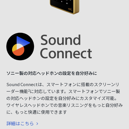
ー
ソニー製の対応ヘッドホンの設定を自分好みに
ソ
ル
Sound Connectは、スマートフォンに搭載のスクリーンリ
2
ー
ーダー機能
に対応しています。スマートフォンでソニー製
M
てい
の対応ヘッドホンの設定を自分好みにカスタマイズ可能。
ダ
イ
ワイヤレスヘッドホンでの音楽リスニングをもっと自分好み
る
ー
に、もっと快適に使用できます
コ
カ
詳細はこちら