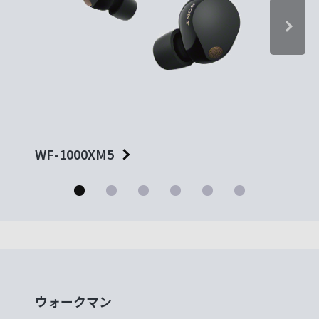
WF-1000XM5
WH-1
ウォークマン