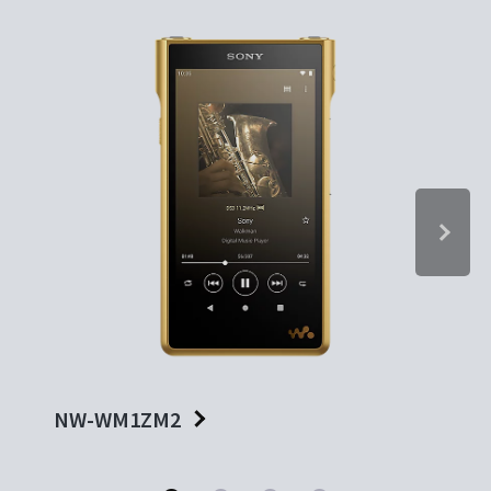
NW-WM1ZM2
NW-