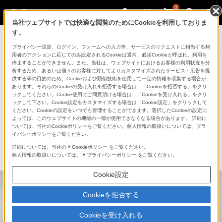
0
当社ウェブサイトでは快適な閲覧のためにCookieを利用しておりま
す。
ヘッドホン
プライバシー設定、ログイン、フォームへの入力等、サービスのリクエストに相当する利
用者のアクションに応じてのみ設定されるCookieは通常、必須Cookieと呼ばれ、利用を
停止することができません。また、当社は、ウェブサイトにおけるお客様の利用状況を分
ソニーストア お買い物情報
析するため、あるいは個々のお客様に対してよりカスタマイズされたサービス・広告を提
供する等の目的のため、Cookieおよび類似技術を使用して一定の情報を収集する場合が
このページでは、ソニーストアオリジナル商品などをご
あります。それらのCookieの受け入れを拒否する場合は、「Cookieを拒否する」をクリ
ックしてください。Cookie使用にご同意頂ける場合は、「Cookieを受け入れる」をクリ
紹介しています
ックして下さい。Cookie設定をカスタマイズする場合は「Cookie設定」をクリックして
ください。Cookieの設定をいつでも管理することができます。選択したCookieの設定に
よっては、このウェブサイトの機能の一部が使用できなくなる場合があります。 詳細に
お買い求めになれる商品は、こちらからも
ついては、当社のCookieポリシーをご覧ください。個人情報の取扱いについては、プラ
イバシーポリシーをご覧ください。
ご覧ください
詳細については、当社の
Cookieポリシー
をご覧ください。
個人情報の取扱いについては、
プライバシーポリシー
をご覧ください。
ヘッドホン商品一覧を見る
Cookie設定
Cookieを拒否する
Cookieを受け入れる