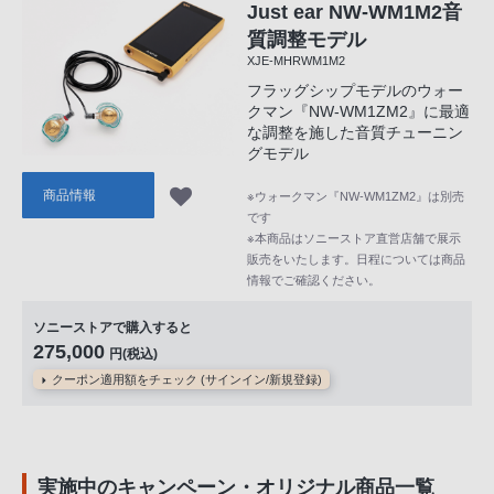
Just ear NW-WM1M2音
質調整モデル
XJE-MHRWM1M2
フラッグシップモデルのウォー
クマン『NW-WM1ZM2』に最適
な調整を施した音質チューニン
グモデル
商品情報
※ウォークマン『NW-WM1ZM2』は別売
です
※本商品はソニーストア直営店舗で展示
販売をいたします。日程については商品
情報でご確認ください。
ソニーストアで購入すると
275,000
円(税込)
クーポン適用額をチェック (サインイン/新規登録)
実施中のキャンペーン・オリジナル商品一覧