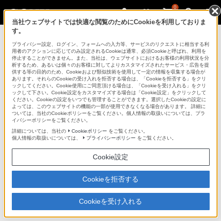
0
当社ウェブサイトでは快適な閲覧のためにCookieを利用しておりま
す。
ヘッドホン
プライバシー設定、ログイン、フォームへの入力等、サービスのリクエストに相当する利
用者のアクションに応じてのみ設定されるCookieは通常、必須Cookieと呼ばれ、利用を
停止することができません。また、当社は、ウェブサイトにおけるお客様の利用状況を分
析するため、あるいは個々のお客様に対してよりカスタマイズされたサービス・広告を提
DRC-BT30P
供する等の目的のため、Cookieおよび類似技術を使用して一定の情報を収集する場合が
あります。それらのCookieの受け入れを拒否する場合は、「Cookieを拒否する」をクリ
ックしてください。Cookie使用にご同意頂ける場合は、「Cookieを受け入れる」をクリ
ックして下さい。Cookie設定をカスタマイズする場合は「Cookie設定」をクリックして
ワイヤレスオーディオレシーバー
DRC-BT30P
ください。Cookieの設定をいつでも管理することができます。選択したCookieの設定に
よっては、このウェブサイトの機能の一部が使用できなくなる場合があります。 詳細に
ついては、当社のCookieポリシーをご覧ください。個人情報の取扱いについては、プラ
イバシーポリシーをご覧ください。
商品の特長
詳細については、当社の
Cookieポリシー
をご覧ください。
個人情報の取扱いについては、
プライバシーポリシー
をご覧ください。
●ポータブルオーディオプレーヤーや携帯電話をバッグな
Cookie設定
どに入れたまま、ワイヤレスで音楽をヘッドホン（別
Cookieを拒否する
売）から再生（＊1）
●さまざまなヘッドホンと接続できるステレオミニジャッ
Cookieを受け入れる
ク（＊2）