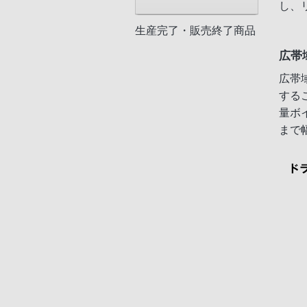
し、
生産完了・販売終了商品
広帯
広帯域
する
量ボ
まで