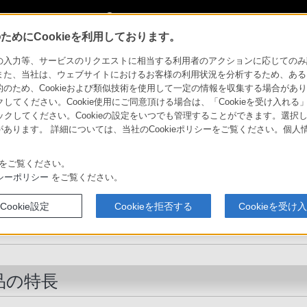
My Sonyに新規登録
サインイン
サインインするともっと便利に
めにCookieを利用しております。
特長
力等、サービスのリクエストに相当する利用者のアクションに応じてのみ設定され
また、当社は、ウェブサイトにおけるお客様の利用状況を分析するため、ある
ため、Cookieおよび類似技術を使用して一定の情報を収集する場合がありま
製品のアクセシビリティ
法人のお客様
クしてください。Cookie使用にご同意頂ける場合は、「Cookieを受け入れる
リックしてください。Cookieの設定をいつでも管理することができます。選択し
あります。 詳細については、当社のCookieポリシーをご覧ください。個
ソニーストア
商品
比較表
お買い物情報
をご覧ください。
シーポリシー
をご覧ください。
ステレオヘッドホン
Cookie設定
Cookieを拒否する
Cookieを受け
MDR-1R
品の特長