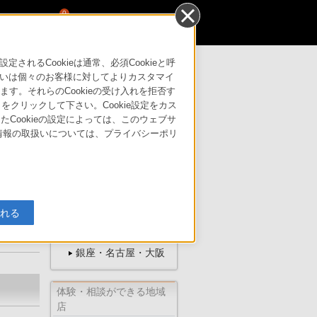
0
るCookieは通常、必須Cookieと呼
いは個々のお客様に対してよりカスタマイ
す。それらのCookieの受け入れを拒否す
はこちら
サポート・お問い合わせ
」をクリックして下さい。Cookie設定をカス
たCookieの設定によっては、このウェブサ
人情報の取扱いについては、プライバシーポリ
ソニーの直営店
入れる
ソニーストア
オンライン
銀座・名古屋・大阪
体験・相談ができる地域
店