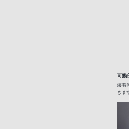
可動
装着
きま