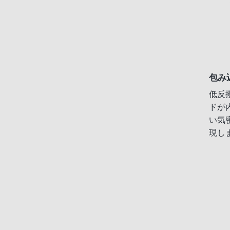
包み
低反
ドが
い気
現し