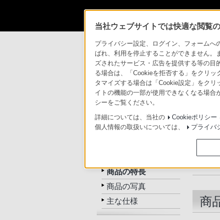
当社ウェブサイトでは快適な閲覧のた
商品情報・ストア
ヘッドホン
MDR-1R
プライバシー設定、ログイン、フォームへの入
ばれ、利用を停止することができません。
ズされたサービス・広告を提供する等の目的の
ヘッドホン
る場合は、「Cookieを拒否する」をクリッ
タマイズする場合は「Cookie設定」をク
イトの機能の一部が使用できなくなる場合が
トップ
商品一覧
関連
シーをご覧ください。
詳細については、当社の
Cookieポリシー
個人情報の取扱いについては、
プライバ
MDR-1R
トップ
商品の特長
商品の写真
商
主な仕様