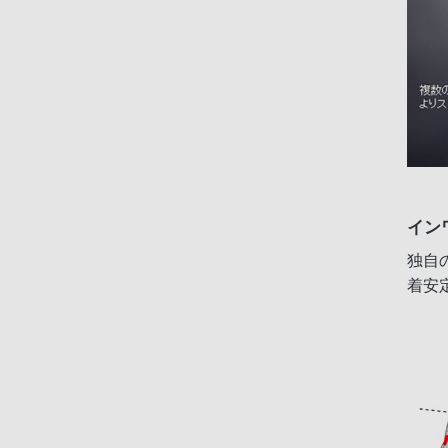
イン
独自
着安