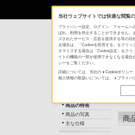
当社ウェブサイトでは快適な閲覧のた
商品情報・ストア
ヘッドホン
MDR-AS
プライバシー設定、ログイン、フォームへの入
ばれ、利用を停止することができません。
ズされたサービス・広告を提供する等の目的の
ヘッドホン
る場合は、「Cookieを拒否する」をクリッ
タマイズする場合は「Cookie設定」をク
イトの機能の一部が使用できなくなる場合が
トップ
商品一覧
関連
シーをご覧ください。
詳細については、当社の
Cookieポリシー
個人情報の取扱いについては、
プライバ
MDR-AS21J
トップ
商品の特長
商品の写真
商
主な仕様