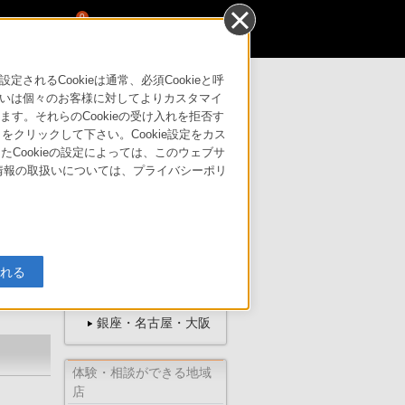
0
るCookieは通常、必須Cookieと呼
いは個々のお客様に対してよりカスタマイ
す。それらのCookieの受け入れを拒否す
はこちら
サポート・お問い合わせ
」をクリックして下さい。Cookie設定をカス
たCookieの設定によっては、このウェブサ
人情報の取扱いについては、プライバシーポリ
ソニーの直営店
入れる
ソニーストア
オンライン
銀座・名古屋・大阪
体験・相談ができる地域
店