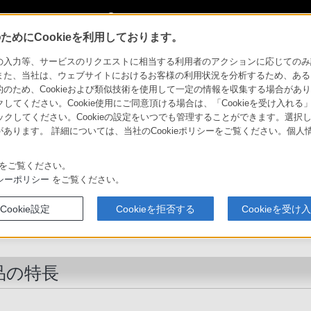
My Sonyに新規登録
サインイン
サインインするともっと便利に
めにCookieを利用しております。
21J
特長
力等、サービスのリクエストに相当する利用者のアクションに応じてのみ設定され
また、当社は、ウェブサイトにおけるお客様の利用状況を分析するため、ある
ため、Cookieおよび類似技術を使用して一定の情報を収集する場合がありま
製品のアクセシビリティ
法人のお客様
クしてください。Cookie使用にご同意頂ける場合は、「Cookieを受け入れる
リックしてください。Cookieの設定をいつでも管理することができます。選択し
あります。 詳細については、当社のCookieポリシーをご覧ください。個
ソニーストア
商品
比較表
お買い物情報
をご覧ください。
シーポリシー
をご覧ください。
ステレオヘッドホン
Cookie設定
Cookieを拒否する
Cookieを受け
MDR-AS21J
品の特長