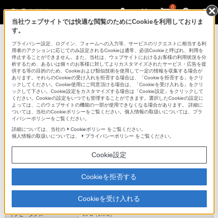
0
当社ウェブサイトでは快適な閲覧のためにCookieを利用しておりま
す。
ヘッドホン
プライバシー設定、ログイン、フォームへの入力等、サービスのリクエストに相当する利
用者のアクションに応じてのみ設定されるCookieは通常、必須Cookieと呼ばれ、利用を
停止することができません。また、当社は、ウェブサイトにおけるお客様の利用状況を分
析するため、あるいは個々のお客様に対してよりカスタマイズされたサービス・広告を提
MDR-AS41EX
供する等の目的のため、Cookieおよび類似技術を使用して一定の情報を収集する場合が
あります。それらのCookieの受け入れを拒否する場合は、「Cookieを拒否する」をクリ
ックしてください。Cookie使用にご同意頂ける場合は、「Cookieを受け入れる」をクリ
ックして下さい。Cookie設定をカスタマイズする場合は「Cookie設定」をクリックして
密閉型インナーイヤーレシーバー
MDR-AS41EX
ください。Cookieの設定をいつでも管理することができます。選択したCookieの設定に
よっては、このウェブサイトの機能の一部が使用できなくなる場合があります。 詳細に
ついては、当社のCookieポリシーをご覧ください。個人情報の取扱いについては、プラ
イバシーポリシーをご覧ください。
主な仕様
詳細については、当社の
Cookieポリシー
をご覧ください。
個人情報の取扱いについては、
プライバシーポリシー
をご覧ください。
機能表
Cookie設定
*1
ヘッドホン部
Cookieを拒否する
型式
密閉ダイナミック型
*2
ドライバーユニット
9mm、 ドーム型
感度
100dB/mW
Cookieを受け入れる
再生周波数帯域
9Hz-23,000Hz
インピーダンス
16 Ω（1KHz）