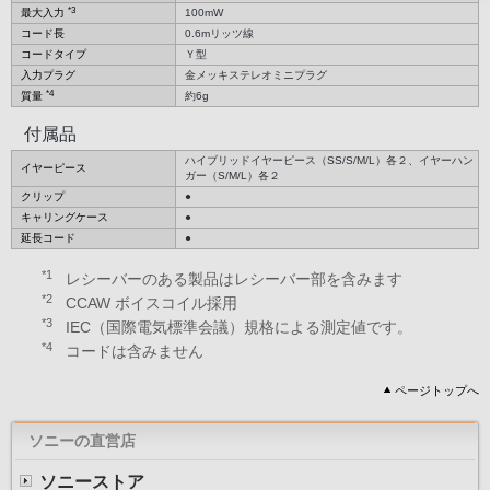
*3
最大入力
100mW
コード長
0.6mリッツ線
コードタイプ
Ｙ型
入力プラグ
金メッキステレオミニプラグ
*4
質量
約6g
付属品
ハイブリッドイヤーピース（SS/S/M/L）各２、イヤーハン
イヤーピース
ガー（S/M/L）各２
クリップ
●
キャリングケース
●
延長コード
●
*1
レシーバーのある製品はレシーバー部を含みます
*2
CCAW ボイスコイル採用
*3
IEC（国際電気標準会議）規格による測定値です。
*4
コードは含みません
ページトップへ
ソニーの直営店
ソニーストア