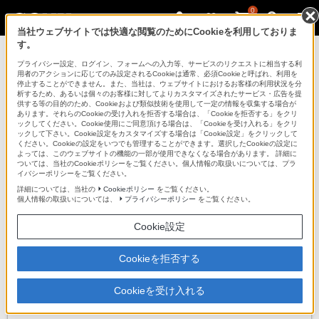
0
当社ウェブサイトでは快適な閲覧のためにCookieを利用しておりま
す。
ヘッドホン
プライバシー設定、ログイン、フォームへの入力等、サービスのリクエストに相当する利
用者のアクションに応じてのみ設定されるCookieは通常、必須Cookieと呼ばれ、利用を
停止することができません。また、当社は、ウェブサイトにおけるお客様の利用状況を分
析するため、あるいは個々のお客様に対してよりカスタマイズされたサービス・広告を提
MDR-EX600
供する等の目的のため、Cookieおよび類似技術を使用して一定の情報を収集する場合が
あります。それらのCookieの受け入れを拒否する場合は、「Cookieを拒否する」をクリ
ックしてください。Cookie使用にご同意頂ける場合は、「Cookieを受け入れる」をクリ
ックして下さい。Cookie設定をカスタマイズする場合は「Cookie設定」をクリックして
密閉型インナーイヤーレシーバー
MDR-EX600
ください。Cookieの設定をいつでも管理することができます。選択したCookieの設定に
よっては、このウェブサイトの機能の一部が使用できなくなる場合があります。 詳細に
ついては、当社のCookieポリシーをご覧ください。個人情報の取扱いについては、プラ
イバシーポリシーをご覧ください。
対応商品・アクセサリー
詳細については、当社の
Cookieポリシー
をご覧ください。
個人情報の取扱いについては、
プライバシーポリシー
をご覧ください。
イヤホン／ヘッドホン関連アクセサリー(2)
Cookie設定
ページトップへ
Cookieを拒否する
ソニーの直営店
Cookieを受け入れる
ソニーストア