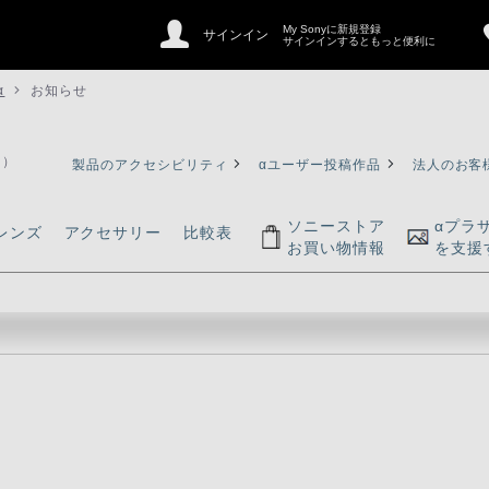
My Sonyに新規登録
サインイン
サインインするともっと便利に
α
お知らせ
ァ）
製品のアクセシビリティ
αユーザー投稿作品
法人のお客
ソニーストア
αプラ
レンズ
アクセサリー
比較表
お買い物情報
を支援