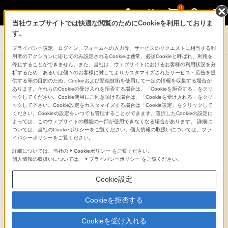
0
当社ウェブサイトでは快適な閲覧のためにCookieを利用しておりま
す。
デジタル一眼カメラ α（アルファ）
プライバシー設定、ログイン、フォームへの入力等、サービスのリクエストに相当する利
用者のアクションに応じてのみ設定されるCookieは通常、必須Cookieと呼ばれ、利用を
停止することができません。また、当社は、ウェブサイトにおけるお客様の利用状況を分
商品一覧：アクセサリー
析するため、あるいは個々のお客様に対してよりカスタマイズされたサービス・広告を提
供する等の目的のため、Cookieおよび類似技術を使用して一定の情報を収集する場合が
あります。それらのCookieの受け入れを拒否する場合は、「Cookieを拒否する」をクリ
ックしてください。Cookie使用にご同意頂ける場合は、「Cookieを受け入れる」をクリ
ックして下さい。Cookie設定をカスタマイズする場合は「Cookie設定」をクリックして
ください。Cookieの設定をいつでも管理することができます。選択したCookieの設定に
よっては、このウェブサイトの機能の一部が使用できなくなる場合があります。 詳細に
ついては、当社のCookieポリシーをご覧ください。個人情報の取扱いについては、プラ
イバシーポリシーをご覧ください。
詳細については、当社の
Cookieポリシー
をご覧ください。
個人情報の取扱いについては、
プライバシーポリシー
をご覧ください。
Cookie設定
スペシャルコンテンツはこちら
Cookieを拒否する
Cookieを受け入れる