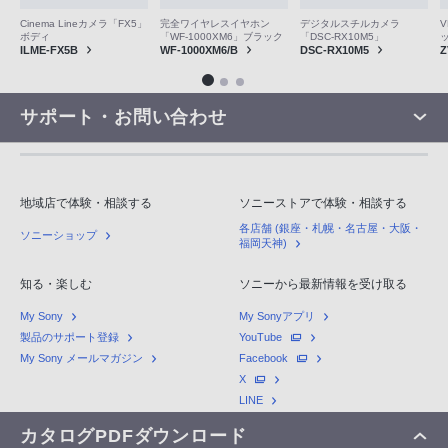
V
Cinema Lineカメラ「FX5」
完全ワイヤレスイヤホン
デジタルスチルカメラ
ボディ
「WF-1000XM6」ブラック
「DSC-RX10M5」
Z
ILME-FX5B
WF-1000XM6/B
DSC-RX10M5
サポート・お問い合わせ
地域店で体験・相談する
ソニーストアで体験・相談する
各店舗 (銀座・札幌・名古屋・大阪・
ソニーショップ
福岡天神)
知る・楽しむ
ソニーから最新情報を受け取る
My Sony
My Sonyアプリ
製品のサポート登録
YouTube
My Sony メールマガジン
Facebook
X
LINE
カタログPDFダウンロード