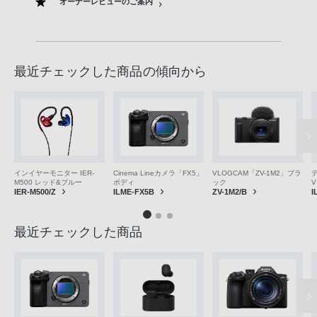
オーナーレビューのご案内
最近チェックした商品の傾向から
VLOGCAM「ZV-1M2」ブラ
インイヤーモニター IER-
Cinema Lineカメラ「FX5」
ック
M500 レッド&ブルー
ボディ
ZV-1M2/B
IER-M500/Z
ILME-FX5B
I
最近チェックした商品