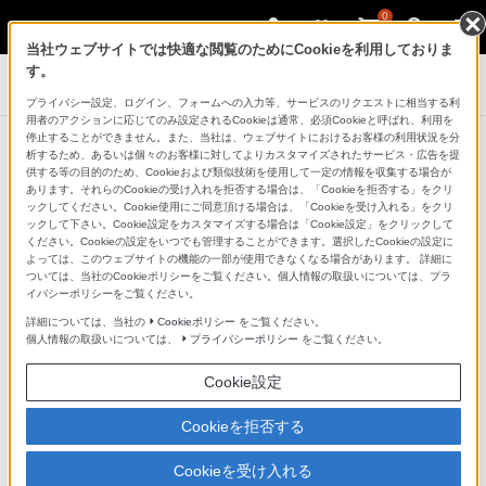
0
当社ウェブサイトでは快適な閲覧のためにCookieを利用しておりま
す。
デジタル一眼カメラ α（アルファ）
プライバシー設定、ログイン、フォームへの入力等、サービスのリクエストに相当する利
用者のアクションに応じてのみ設定されるCookieは通常、必須Cookieと呼ばれ、利用を
停止することができません。また、当社は、ウェブサイトにおけるお客様の利用状況を分
析するため、あるいは個々のお客様に対してよりカスタマイズされたサービス・広告を提
商品一覧：Eマウントレンズ
供する等の目的のため、Cookieおよび類似技術を使用して一定の情報を収集する場合が
あります。それらのCookieの受け入れを拒否する場合は、「Cookieを拒否する」をクリ
ックしてください。Cookie使用にご同意頂ける場合は、「Cookieを受け入れる」をクリ
ックして下さい。Cookie設定をカスタマイズする場合は「Cookie設定」をクリックして
ください。Cookieの設定をいつでも管理することができます。選択したCookieの設定に
よっては、このウェブサイトの機能の一部が使用できなくなる場合があります。 詳細に
ついては、当社のCookieポリシーをご覧ください。個人情報の取扱いについては、プラ
イバシーポリシーをご覧ください。
詳細については、当社の
Cookieポリシー
をご覧ください。
個人情報の取扱いについては、
プライバシーポリシー
をご覧ください。
Cookie設定
Cookieを拒否する
Eマウントレンズ焦点距離別 ラインアップ
Cookieを受け入れる