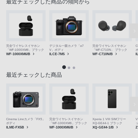
最近チェックした商品の傾向から
完全ワイヤレスイヤホン
デジタル一眼カメラ「α7
完全ワイヤレスイヤホン
C
「WF-1000XM6」ブラック
V」ボディ
「WF-C710N」 ブラック
WF-1000XM6/B
ILCE-7M5
WF-C710N/B
I
最近チェックした商品
V
Cinema Lineカメラ「FX5」
完全ワイヤレスイヤホン
Xperia 1 VIII SIMフリー
ボディ
「WF-1000XM6」ブラック
XQ-GE44-1 ブラック
Z
ILME-FX5B
WF-1000XM6/B
XQ-GE44-1/B