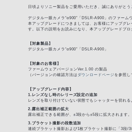
日頃よりソニー製品をご愛用いただき、誠にありがとう
デジタル一眼カメラ“α900”「DSLR-A900」のフ
本アップグレードにつきましては、お客様にアップグレ
す。以下の説明をお読みになり、本アップグレードプロ
【対象製品】
デジタル一眼カメラ“α900”「DSLR-A900」
【対象のお客様】
ファームウェアバージョンVer.1.00 の製品
（バージョンの確認方法は
ダウンロードページ
を参照し
【アップグレード内容】
1.レンズなし時のレリーズ設定の追加
レンズを取り付けていない状態でもシャッターを切れる
2.露出補正範囲の拡大
露出補正できる範囲が、±3段から±5段に拡大されます。
3.ブラケット撮影の段数追加
連続ブラケット撮影および1枚ブラケット撮影に「3段/3