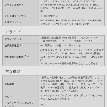
ュ（※）、スローシンクロ、ハイスピードシンクロ
フラッシュモード
※HVL-F58AM を含む2台以上の対応フラッシュ（HVL-
F58AM、HVL-F56AM、HVL-F42AM、HVL-F36AM）が必
要
シンクロターミナル
有（逆極性対応）
HVL-F58AM、HVL-F56AM、HVL-F42AM、HVL-F36AM、
外部フラッシュ
マクロツインフラッシュキットHVL-MT24AM
ドライブ
1枚撮影、連続撮影（Hi/Lo選択可）、セルフタイマー
ドライブモード
（10/2秒選択可）、ミラーアップ撮影、リモコン
*3
連続撮影速度
Hi：最高約5コマ/秒、Lo：約3コマ/秒
JPEG スタンダード：285枚、ファイン：105枚、JPEG エ
クストラファイン：11枚、RAW：12枚、cRAW（圧縮）：
*3
*4
連続撮影可能枚数
12枚、RAW＋JPEG：10枚、cRAW（圧縮）＋JPEG：10
枚
※メモリーカードの仕様や撮影条件などにより異なる
主な機能
1枚再生（撮影情報あり/なし/前後5枚表示選択可）、ヒス
トグラム表示（輝度・RGB・白とび黒つぶれ警告）、スラ
再生機能
イドショー機能、回転、プロテクト、消去、インデックス
表示（4/9/25枚選択可）、拡大表示（最大：Lサイズ19
倍、Mサイズ14倍、Sサイズ9.4倍）
インテリジェントプレビュー、光学（絞り）プレビューを
プレビュー
カスタムメニューで切換可
「ブラビア プレミアムフォ
対応
ト」対応