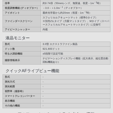
－1
倍率
約0.74倍（50mmレンズ、無限遠、視度－1m
時）
－1
視度調整機能 (ディオプター）
－3.0－＋1.0m
（ディオプター）
－1
アイポイント
最終光学面から約20mm（視度－1m
時）
スフェリカルアキュートマット（標準Gタイプ）
ファインダースクリーン
※別売のLタイプ（方眼マットタイプ）、Mタイプ（スーパ
ースフェリカルアキュートマットタイプ）に交換可
アイピースシャッター
内蔵
液晶モニター
形式
3.0型 エクストラファイン液晶
ドット数
921,600ドット
明るさ調節機能
±5段階で設定可能
ナビゲーションディスプレイ機能（拡大表示、縦位置自動
撮影情報表示
回転機能あり）
クイックAFライブビュー機能
形式
-
測光方式
-
測光範囲
-
視野率（撮影時）
-
スマートテレコンバーター
-
表示機能
-
その他の機能
-