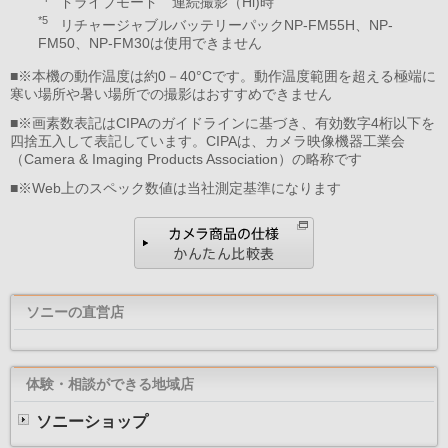
ドライブモード 連続撮影（Hi)時
*5
リチャージャブルバッテリーパックNP-FM55H、NP-
FM50、NP-FM30は使用できません
■※本機の動作温度は約0－40°Cです。動作温度範囲を超える極端に
寒い場所や暑い場所での撮影はおすすめできません
■※画素数表記はCIPAのガイドラインに基づき、有効数字4桁以下を
四捨五入して表記しています。CIPAは、カメラ映像機器工業会
（Camera & Imaging Products Association）の略称です
■※Web上のスペック数値は当社測定基準になります
ソニーの直営店
体験・相談ができる地域店
ソニーショップ