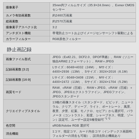
35mm判フィルムサイズ（35.9×24.0mm）、Exmor CMOS
撮像素子
センサー
カメラ有効画素数
約2460万画素
総画素数
約2570万画素
撮像素子アスペクト比
3:2
アンチダスト機能
帯電防止コートおよびイメージセンサーシフト駆動による
カラーフィルター
RGB原色フィルター
静止画記録
JPEG（Exif2.21、DCF2.0、DPOF準拠）、RAW（ソニー
画像ファイル形式
独自ARW2.1フォーマット）、RAW＋JPEG
Lサイズ：6048×4032（24M）、Mサイズ：
記録画素数 [3:2]
4400×2936（13M）、Sサイズ：3024×2016（6.1M）
Lサイズ：6048×3408（21M）、Mサイズ：
記録画素数 [16:9]
4400×2472（11M）、Sサイズ：3024×1704（5.2M）
RAW、cRAW（圧縮）、RAW＋JPEG、cRAW（圧縮）＋
画質モード
JPEG、JPEGエクストラファイン、JPEGファイン、
JPEGスタンダード
13種の画像スタイル（スタンダード、ビビッド、ニュート
ラル、クリア、ディープ、ライト、ポートレート、風景、
クリエイティブスタイル
夜景、夕景、紅葉、モノクロ、セピア）から選択可、パラ
メータ（コントラスト、彩度、シャープネス、明度、ゾー
*1
*2
ン）設定可、ユーザー設定6種登録可
色空間
sRGB/Adobe RGB 選択可
1コマ、指定コマ、カード内全コマ（インデックス画面時、
消去機能
フォルダーの消去も可能）、誤消去防止機能あり