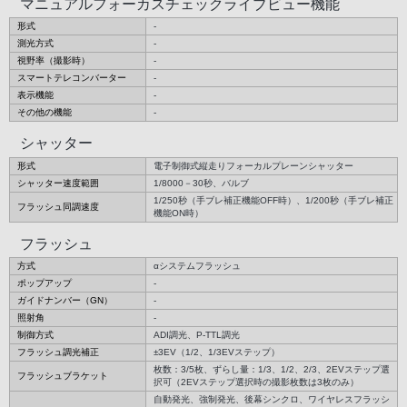
マニュアルフォーカスチェックライブビュー機能
形式
-
測光方式
-
視野率（撮影時）
-
スマートテレコンバーター
-
表示機能
-
その他の機能
-
シャッター
形式
電子制御式縦走りフォーカルプレーンシャッター
シャッター速度範囲
1/8000－30秒、バルブ
1/250秒（手ブレ補正機能OFF時）、1/200秒（手ブレ補正
フラッシュ同調速度
機能ON時）
フラッシュ
方式
αシステムフラッシュ
ポップアップ
-
ガイドナンバー（GN）
-
照射角
-
制御方式
ADI調光、P-TTL調光
フラッシュ調光補正
±3EV（1/2、1/3EVステップ）
枚数：3/5枚、ずらし量：1/3、1/2、2/3、2EVステップ選
フラッシュブラケット
択可（2EVステップ選択時の撮影枚数は3枚のみ）
自動発光、強制発光、後幕シンクロ、ワイヤレスフラッシ