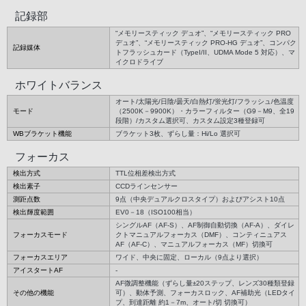
記録部
“メモリースティック デュオ”、“メモリースティック PRO
デュオ”、“メモリースティック PRO-HG デュオ”、コンパク
記録媒体
トフラッシュカード（TypeI/II、UDMA Mode 5 対応）、マ
イクロドライブ
ホワイトバランス
オート/太陽光/日陰/曇天/白熱灯/蛍光灯/フラッシュ/色温度
モード
（2500K－9900K）・カラーフィルター（G9－M9、全19
段階）/カスタム選択可、カスタム設定3種登録可
WBブラケット機能
ブラケット3枚、ずらし量：Hi/Lo 選択可
フォーカス
検出方式
TTL位相差検出方式
検出素子
CCDラインセンサー
測距点数
9点（中央デュアルクロスタイプ）およびアシスト10点
検出輝度範囲
EV0－18（ISO100相当）
シングルAF（AF-S）、AF制御自動切換（AF-A）、ダイレ
フォーカスモード
クトマニュアルフォーカス（DMF）、コンティニュアス
AF（AF-C）、マニュアルフォーカス（MF）切換可
フォーカスエリア
ワイド、中央に固定、ローカル（9点より選択）
アイスタートAF
-
AF微調整機能（ずらし量±20ステップ、レンズ30種類登録
その他の機能
可）、動体予測、フォーカスロック、AF補助光（LEDタイ
プ、到達距離 約1－7m、オート/切 切換可）