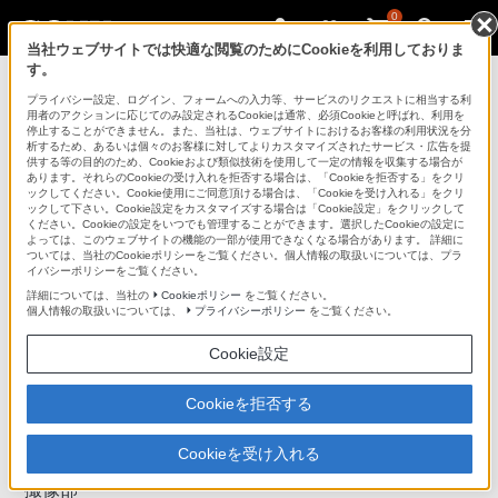
0
当社ウェブサイトでは快適な閲覧のためにCookieを利用しておりま
す。
デジタル一眼カメラ α（アルファ）
プライバシー設定、ログイン、フォームへの入力等、サービスのリクエストに相当する利
用者のアクションに応じてのみ設定されるCookieは通常、必須Cookieと呼ばれ、利用を
停止することができません。また、当社は、ウェブサイトにおけるお客様の利用状況を分
析するため、あるいは個々のお客様に対してよりカスタマイズされたサービス・広告を提
DSLR-A900
供する等の目的のため、Cookieおよび類似技術を使用して一定の情報を収集する場合が
あります。それらのCookieの受け入れを拒否する場合は、「Cookieを拒否する」をクリ
ックしてください。Cookie使用にご同意頂ける場合は、「Cookieを受け入れる」をクリ
ックして下さい。Cookie設定をカスタマイズする場合は「Cookie設定」をクリックして
デジタル一眼レフカメラ
DSLR-A900
ください。Cookieの設定をいつでも管理することができます。選択したCookieの設定に
よっては、このウェブサイトの機能の一部が使用できなくなる場合があります。 詳細に
主な仕様
ついては、当社のCookieポリシーをご覧ください。個人情報の取扱いについては、プラ
イバシーポリシーをご覧ください。
詳細については、当社の
Cookieポリシー
をご覧ください。
個人情報の取扱いについては、
プライバシーポリシー
をご覧ください。
仕様
Cookie設定
一般仕様
型式
レンズ交換式デジタル一眼レフカメラ
Cookieを拒否する
ソニー製αレンズ ミノルタおよびコニカミノルタ製AFレ
ンズ動作確認済
使用レンズ
※APS-Cフォーマット専用レンズ（DTレンズ）はカメラ本
Cookieを受け入れる
来のAE性能を満たせないため性能保証していません。
撮像部