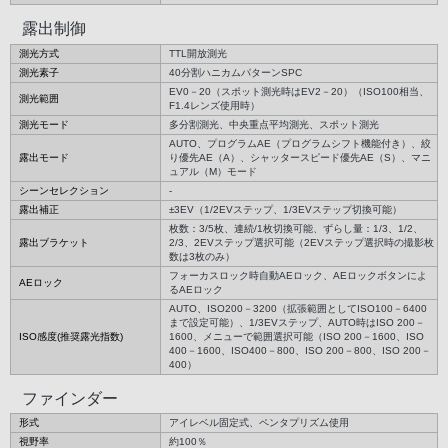
露出制御
測光方式
TTL開放測光
測光素子
40分割ハニカムパターンSPC
EV0－20（スポット測光時はEV2－20）（ISO100相当、
測光範囲
F1.4レンズ使用時）
測光モード
多分割測光、中央重点平均測光、スポット測光
AUTO、プログラムAE（プログラムシフト機能付き）、絞
露出モード
り優先AE（A）、シャッタースピード優先AE（S）、マニ
ュアル（M）モード
シーンセレクション
-
露出補正
±3EV（1/2EVステップ、1/3EVステップ切換可能）
枚数：3/5枚、連続/1枚切換可能、ずらし量：1/3、1/2、
露出ブラケット
2/3、2EVステップ選択可能（2EVステップ選択時の撮影枚
数は3枚のみ）
フォーカスロック時自動AEロック、AEロックボタンによ
AEロック
るAEロック
AUTO、ISO200－3200（拡張範囲としてISO100－6400
まで設定可能）、1/3EVステップ、AUTO時はISO 200－
ISO感度(推奨露光指数)
1600、メニューで範囲選択可能（ISO 200－1600、ISO
400－1600、ISO400－800、ISO 200－800、ISO 200－
400）
ファインダー
形式
アイレベル固定式、ペンタプリズム使用
視野率
約100％