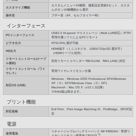
カスタムメニュー16種類、撮影設定登録3セット、カスタ
カスタマイズ機能
ムボタン16種機能から選択
操作音
ブザー音（AF、セルフタイマー時）
インターフェース
USB2.0 Hi-speed マスストレージ（Multi LUN対応）/PTP/
PCインターフェース
専用付属ソフトによるPCリモート
ビデオ出力
NTSC/PAL選択可能
HDMI端子（ミニコネクタ、1080i/720p/SD 選択可）
HD出力
（HDMIケーブル別売）
リモートコントロール(ケーブ
別売リモートコマンダー RM-S1AM、RM-L1AMに対応
ル接続)
リモートコントロール（ワイ
専用ワイヤレスリモコン付属
ヤレス）
Windows：Windows 2000 Professional SP4/Windows
XP（※）SP3/Windows Vista（※）SP1
対応OS (USB)
Macintosh：Mac OS X（v10.1.3以降）
※64bit版は除きます。
プリント機能
Exif Print、Print Image Matching III、PictBridge、DPOF設
対応規格
定
電源
リチャージャブルバッテリーパック NP-FM500H・専用ワ
使用電池
*5
イヤレスリモコン用電池 CR2025