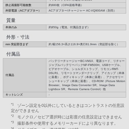
静止画撮影可能枚数
約880枚（CIPA規格準拠）
外部電源（ACアダプター）
ACアダプター/チャージャー AC-VQ900AM（別売）
質量
本体のみ
約850g（電池、付属品含まず）
外形・寸法
mm 突起部含まず
約 幅156.3×高さ116.9×奥行81.9mm（突起部を除く）
付属品
バッテリーチャージャーBC-VM10、電源コード、リチャー
ジャブルバッテリーパックNP-FM500H、USBケーブル、
ビデオケーブル、ショルダストラップ、リモコンRMT-
DSLR1、リモートコマンダークリップ、アイカップ（本体
付属品
に装着）、ボディキャップ（本体に装着）、アクセサリー
シューキャップ（本体に装着）、CD-ROM（Picture Motion
Browser、Image Data Converter SR、Image Data
Lightbox SR、Remote Camera Control）他
キットレンズ
-
*1
ゾーン設定を0以外にしているときはコントラストの任意設
定ができません
*2
モノクロ／セピア選択時には彩度の任意設定はできません
*3
撮影条件や使用するメモリーカードにより異なります。
*4