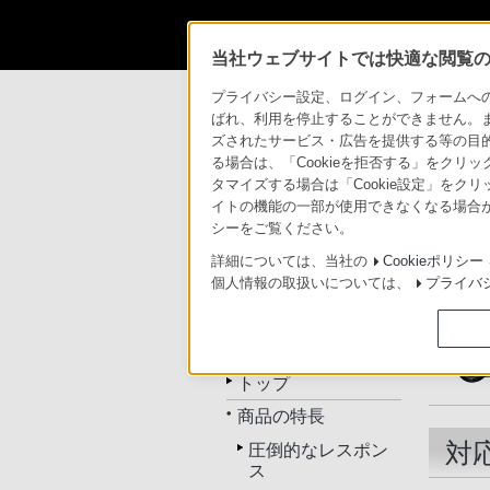
当社ウェブサイトでは快適な閲覧のた
商品情報・ストア
デジタル一眼カメラ α
プライバシー設定、ログイン、フォームへの入
ばれ、利用を停止することができません。
ズされたサービス・広告を提供する等の目的の
る場合は、「Cookieを拒否する」をクリッ
デジタル一眼カメラ α（アル
タマイズする場合は「Cookie設定」をク
イトの機能の一部が使用できなくなる場合が
シーをご覧ください。
トップ
カメラ本体
Eマウ
詳細については、当社の
Cookieポリシー
個人情報の取扱いについては、
プライバ
SLT-A37K
トップ
商品の特長
対
圧倒的なレスポン
ス