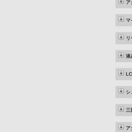
ア
マ
リ
液
L
シ
三
ア