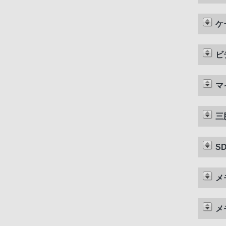
ケ
ビ
マ
三
S
メ
メ