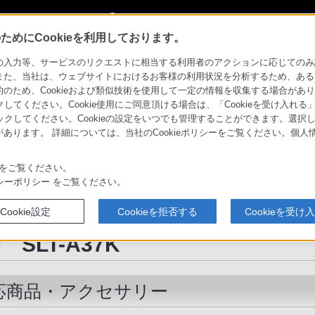
My Sonyに新規登録
サインイン
サインインするともっと便利に
めにCookieを利用しております。
SLT-A37K
対応商品・アクセサリー
力等、サービスのリクエストに相当する利用者のアクションに応じてのみ設定され
また、当社は、ウェブサイトにおけるお客様の利用状況を分析するため、ある
ため、Cookieおよび類似技術を使用して一定の情報を収集する場合がありま
クしてください。Cookie使用にご同意頂ける場合は、「Cookieを受け入れる
ファ）
リックしてください。Cookieの設定をいつでも管理することができます。選択し
あります。 詳細については、当社のCookieポリシーをご覧ください。個
製品のアクセシビリティ
αユーザー投稿作品
法人のお客様
ソニーストア
αプラ
ントレンズ
アクセサリー
比較表
をご覧ください。
お買い物情報
支援す
シーポリシー
をご覧ください。
Cookie設定
Cookieを拒否する
Cookieを受け
デジタル一眼カメラ
SLT-A37K
応商品・アクセサリー