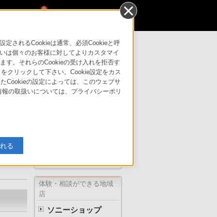
0
るCookieは通常、必須Cookieと呼
いは個々のお客様に対してよりカスタマイ
す。それらのCookieの受け入れを拒否す
」をクリックして下さい。Cookie設定をカス
たCookieの設定によっては、このウェブサ
人情報の取扱いについては、プライバシーポリ
はこちら
サポート・お問い合わせ
ザ 創作活動を
る場
入れる
ソニーの直営店
体験・相談ができる地域
店
ソニーショップ