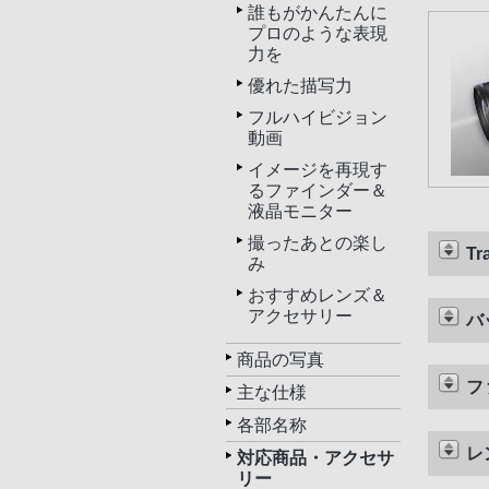
誰もがかんたんに
プロのような表現
力を
優れた描写力
フルハイビジョン
動画
イメージを再現す
るファインダー＆
液晶モニター
撮ったあとの楽し
T
み
おすすめレンズ＆
アクセサリー
バ
商品の写真
フ
主な仕様
各部名称
レ
対応商品・アクセサ
リー