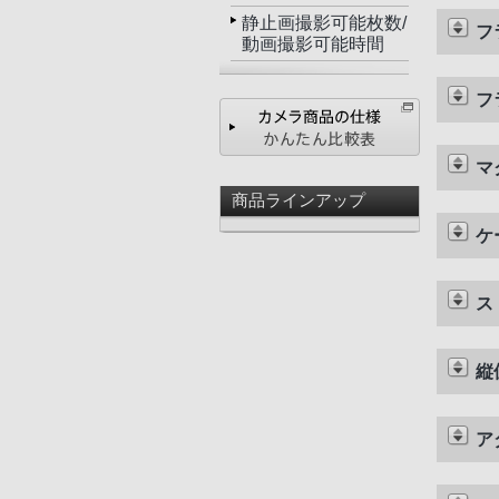
静止画撮影可能枚数/
フ
動画撮影可能時間
フ
マ
商品ラインアップ
ケ
ス
縦
ア