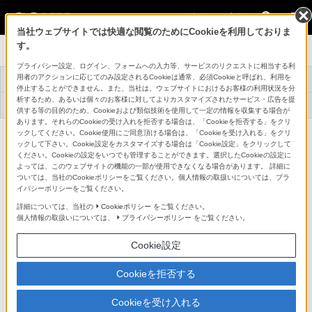
法人のお客様
当社ウェブサイトでは快適な閲覧のためにCookieを利用しておりま
す。
ラージセンサーカメラ
プライバシー設定、ログイン、フォームへの入力等、サービスのリクエストに相当する利
用者のアクションに応じてのみ設定されるCookieは通常、必須Cookieと呼ばれ、利用を
トップ
商品一覧
関連資料
事例紹介
停止することができません。また、当社は、ウェブサイトにおけるお客様の利用状況を分
析するため、あるいは個々のお客様に対してよりカスタマイズされたサービス・広告を提
アプリケーションソ
機器アップデートフ
テクニカルナレッジ
フトウェア
ァームウェア
供する等の目的のため、Cookieおよび類似技術を使用して一定の情報を収集する場合が
あります。それらのCookieの受け入れを拒否する場合は、「Cookieを拒否する」をクリ
ックしてください。Cookie使用にご同意頂ける場合は、「Cookieを受け入れる」をクリ
サイトマップ
ックして下さい。Cookie設定をカスタマイズする場合は「Cookie設定」をクリックして
ください。Cookieの設定をいつでも管理することができます。選択したCookieの設定に
よっては、このウェブサイトの機能の一部が使用できなくなる場合があります。 詳細に
ついては、当社のCookieポリシーをご覧ください。個人情報の取扱いについては、プラ
イバシーポリシーをご覧ください。
商品一覧
詳細については、当社の
Cookieポリシー
をご覧ください。
個人情報の取扱いについては、
プライバシーポリシー
をご覧ください。
VENICE 2
Cookie設定
VENICE
Cookieを拒否する
BURANO
Cookieを受け入れる