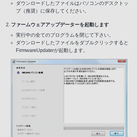
ダウンロードしたファイルはパソコンのデスクトッ
第三者の損害に関していかなる責任も負わないも
プ（推奨）に保存してください。
のとします。但し、これを制限する別途法律の定
めがある場合はこの限りではありません。
ファームウェアアップデーターを起動します
第６条 （第三者に対する責任）
実行中の全てのプログラムを閉じて下さい。
使用者が本ソフトウェアを使用することにより、
ダウンロードしたファイルをダブルクリックすると
第三者との間で著作権、特許権その他の知的財産
FirmwareUpdaterが起動します。
権の侵害を理由として紛争が生じたときは、使用
者が自らの費用で解決するものとし、ソニーに一
切迷惑をかけないものとします。
第７条 （契約の解除）
ソニーは、使用者が本契約に定める条項に違反し
たときは、直ちに本契約を解除し、またはそれに
よって蒙った損害の賠償を使用者に対し請求でき
るものとします。
第８条 （本ソフトウェアの廃棄）
前条の規定により本契約が終了した場合、使用者
は契約が終了した日から２週間以内に本ソフトウ