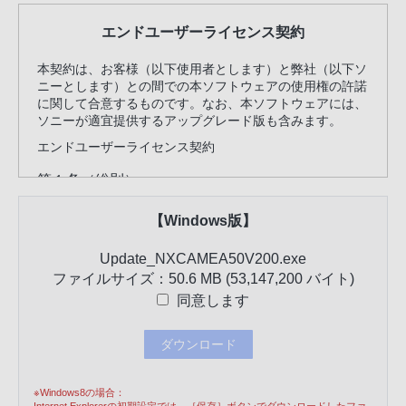
エンドユーザーライセンス契約
本契約は、お客様（以下使用者とします）と弊社（以下ソ
ニーとします）との間での本ソフトウェアの使用権の許諾
に関して合意するものです。なお、本ソフトウェアには、
ソニーが適宜提供するアップグレード版も含みます。
エンドユーザーライセンス契約
第１条（総則）
ソニーは、本ソフトウェアの非独占的かつ譲渡不
能な使用権を使用者に許諾します。
【Windows版】
第２条 （使用権）
Update_NXCAMEA50V200.exe
本契約によって生ずる本ソフトウェアの使用権と
ファイルサイズ：50.6 MB (53,147,200 バイト)
は、使用者の一台のコンピュータにより本ソフト
同意します
ウェアを使用する権利をいいます。
使用者は、本ソフトウェアの一部もしくは全部を
ダウンロード
コピー、翻訳、本ソフトウェアに基づく派生物の
作成、もしくは修正、追加等の改変をすることは
※Windows8の場合：
できません。
Internet Explorerの初期設定では、［保存］ボタンでダウンロードしたファ