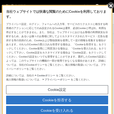
法人のお客様
当社ウェブサイトでは快適な閲覧のためにCookieを利用しておりま
す。
ラージセンサーカメラ
プライバシー設定、ログイン、フォームへの入力等、サービスのリクエストに相当する利
用者のアクションに応じてのみ設定されるCookieは通常、必須Cookieと呼ばれ、利用を
トップ
商品一覧
関連資料
事例紹介
停止することができません。また、当社は、ウェブサイトにおけるお客様の利用状況を分
析するため、あるいは個々のお客様に対してよりカスタマイズされたサービス・広告を提
アプリケーションソ
機器アップデートフ
テクニカルナレッジ
フトウェア
ァームウェア
供する等の目的のため、Cookieおよび類似技術を使用して一定の情報を収集する場合が
あります。それらのCookieの受け入れを拒否する場合は、「Cookieを拒否する」をクリ
ックしてください。Cookie使用にご同意頂ける場合は、「Cookieを受け入れる」をクリ
機器ファームウェアダウンロード
ックして下さい。Cookie設定をカスタマイズする場合は「Cookie設定」をクリックして
ください。Cookieの設定をいつでも管理することができます。選択したCookieの設定に
よっては、このウェブサイトの機能の一部が使用できなくなる場合があります。 詳細に
ついては、当社のCookieポリシーをご覧ください。個人情報の取扱いについては、プラ
XDCAMメモリーカムコーダー 「NEX-EA50JH」
イバシーポリシーをご覧ください。
機器アップデートファームウェア［Windows版］
詳細については、当社の
Cookieポリシー
をご覧ください。
個人情報の取扱いについては、
プライバシーポリシー
をご覧ください。
1.対象製品の判別方法（ソフトウェアバージョンの確
Cookie設定
認）
Cookieを拒否する
[MENU] → [その他] → [バージョン表示] より、 ボディの
バージョンが “Ver.1.00” となっていることを確認してく
Cookieを受け入れる