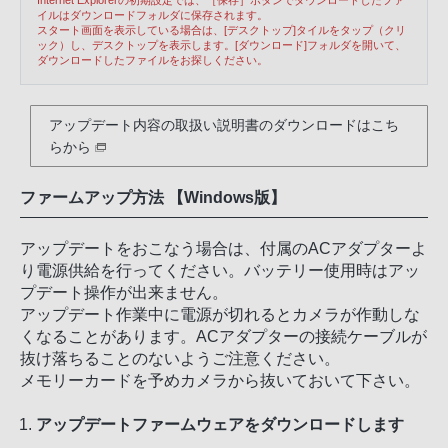
３． 本ソフトウェアの使用は私的範囲に限定され
イルはダウンロードフォルダに保存されます。
スタート画面を表示している場合は、[デスクトップ]タイルをタップ（クリ
るものとし、本ソフトウェアを、営利目的を含む
ック）し、デスクトップを表示します。[ダウンロード]フォルダを開いて、
いかなる目的においても第三者に提供することは
ダウンロードしたファイルをお探しください。
できません。
第３条（許諾条件）
アップデート内容の取扱い説明書のダウンロードはこち
１． 使用者は、前条に定める使用権を第三者に
らから
譲渡することができません。
２． 使用者は本ソフトウェアに関し、リバース
ファームアップ方法 【Windows版】
エンジニアリング、逆アセンブル、逆コンパイル
を行ってはならないものとします。
アップデートをおこなう場合は、付属のACアダプターよ
り電源供給を行ってください。バッテリー使用時はアッ
第４条 （本ソフトウェアの権利）
プデート操作が出来ません。
本ソフトウェアに関する著作権等一切の権利は、
アップデート作業中に電源が切れるとカメラが作動しな
ソニーに帰属するものとし、使用者は本ソフトウ
くなることがあります。ACアダプターの接続ケーブルが
ェアに関して本契約に基づき許諾された使用権以
抜け落ちることのないようご注意ください。
外の権利を有しないものとします。
メモリーカードを予めカメラから抜いておいて下さい。
第５条 （ソニーの免責）
アップデートファームウェアをダウンロードします
ソニーは、使用者が本契約に基づき許諾された使
用権を行使することにより生じた使用者もしくは