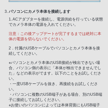
ェアを廃棄するものとし、ソニーが要求する場合
には、その旨を証明する文書をソニーに差し入れ
パソコンにカメラ本体を接続します
るものとします。
1. ACアダプターを接続し、電源供給を行っている状態
第９条 （MPEG-4に関する注意）
でカメラ本体の電源を入れてください。
本製品は、MPEG LA, LLC.がライセンス活動を行
っているMPEG-4 VISUAL PATENT PORTFOLIO
注意：この後アップデートが完了するまでは絶対に本
LICENSEの下、次の用途に限りライセンスされて
体の電源を切らないでください。
おり、その他の用途に関してはライセンスされて
2．付属のUSBケーブルでパソコンとカメラ本体を接
いません。：
続してください。
(i) 消費者が個人的、非営利の使用目的で、MPEG-
4 Visual規格に合致したビデオ信号(以下、MPEG 4
※パソコンとカメラ本体のUSB接続が検出できない場
Videoといいます)にエンコードすること。
合、パソコン側の表示に「本体が検出できませんでし
(ii)MPEG-4 Video（消費者が個人的に非営利目的で
た」などの表示がでます。以下のことをお試しくださ
エンコードしたもの、もしくはMPEG LAよりライ
い。
センスを取得したプロバイダーがエンコードした
・一度USBケーブルを抜き、再接続をお試しくださ
ものに限られま す）をデコードすること。プロモ
い。
ーション、営利目的に利用することに関する詳細
・パソコンに複数のUSB端子がある場合、別のUSB端
な情報につきましては、MPEG LA, LLC.のホーム
子に接続してお試しください。
ページ≪http://www.mpegla.com≫をご参照下さ
※お使いのパソコンによっては本体背面にもUSB端子
い。