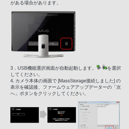
がある場合があります。
第１０条（その他）
１． 本契約の一部が法律によって無効となった場
合でも、当該条項以外は有効に存続するものとし
ます。
２． 本契約に定めなき事項もしくは本契約の解釈
に疑義を生じた場合には、ソニー、使用者は誠意
をもって協議し、解決するものとします。
以上の条件に同意する場合、以下の“同意します”ボタンを
クリック下さい。
3．USB機能選択画面が自動起動します。
を選択
してください。
4. カメラ本体の画面で [MassStorage接続しました] の
表示を確認後、ファームウェアアップデーターの「次
へ」ボタンをクリックしてください。