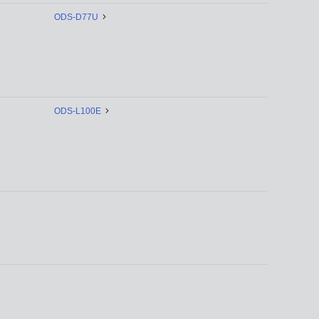
ODS-D77U
ODS-L100E