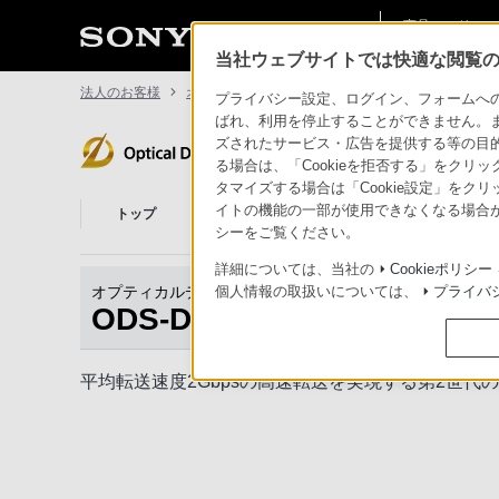
商品・ソリュー
法人のお客様
ン情報
当社ウェブサイトでは快適な閲覧のた
法人のお客様
オプティカルディスク・アーカイブ
ODS-D280
プライバシー設定、ログイン、フォームへの入
ばれ、利用を停止することができません。
ズされたサービス・広告を提供する等の目的の
オプティカルディスク・アー
る場合は、「Cookieを拒否する」をクリッ
タマイズする場合は「Cookie設定」をク
オプティカルディ
イトの機能の一部が使用できなくなる場合が
トップ
スク・アーカイブ
商品一覧
関連
とは
シーをご覧ください。
詳細については、当社の
Cookieポリシー
オプティカルディスク・アーカイブドライブユニット
個人情報の取扱いについては、
プライバ
ODS-D280U
平均転送速度2Gbpsの高速転送を実現する第2世代