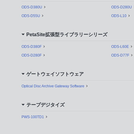
ODS-D380U
ODS-D280U
ODS-D55U
ODS-L10
PetaSite拡張型ライブラリーシリーズ
ODS-D380F
ODS-L60E
ODS-D280F
ODS-D77F
ゲートウェイソフトウェア
Optical Disc Archive Gateway Software
テープデジタイズ
PWS-100TD1