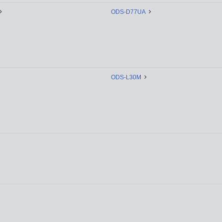
ODS-D77UA
ODS-L30M