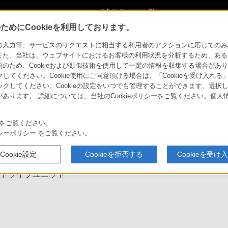
ショ
総合サポート・お問
ご購入検討
い合わせ
めにCookieを利用しております。
U
力等、サービスのリクエストに相当する利用者のアクションに応じてのみ設定され
また、当社は、ウェブサイトにおけるお客様の利用状況を分析するため、ある
ため、Cookieおよび類似技術を使用して一定の情報を収集する場合がありま
カイブ
クしてください。Cookie使用にご同意頂ける場合は、「Cookieを受け入れる
リックしてください。Cookieの設定をいつでも管理することができます。選択し
アプリケーション
あります。 詳細については、当社のCookieポリシーをご覧ください。個
商品
事例紹介
ソフトウェア
をご覧ください。
シーポリシー
をご覧ください。
商品トップ
特長
主な仕様
Cookie設定
Cookieを拒否する
Cookieを受け
のドライブユニット