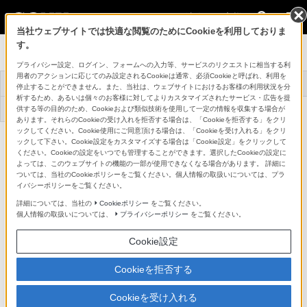
法人のお客様
当社ウェブサイトでは快適な閲覧のためにCookieを利用しておりま
す。
オプティカルディスク・アーカイブ
プライバシー設定、ログイン、フォームへの入力等、サービスのリクエストに相当する利
用者のアクションに応じてのみ設定されるCookieは通常、必須Cookieと呼ばれ、利用を
オプティカルディス
トップ
商品一覧
関連商品
停止することができません。また、当社は、ウェブサイトにおけるお客様の利用状況を分
ク・アーカイブとは
析するため、あるいは個々のお客様に対してよりカスタマイズされたサービス・広告を提
アプリケーションソ
サポート・お問い合
事例紹介
供する等の目的のため、Cookieおよび類似技術を使用して一定の情報を収集する場合が
フトウェア
わせ
あります。それらのCookieの受け入れを拒否する場合は、「Cookieを拒否する」をクリ
ックしてください。Cookie使用にご同意頂ける場合は、「Cookieを受け入れる」をクリ
オプティカルディスク・アーカイブPetaSite拡張型ライブラリー
ックして下さい。Cookie設定をカスタマイズする場合は「Cookie設定」をクリックして
カートリッジ拡張ユニット
ください。Cookieの設定をいつでも管理することができます。選択したCookieの設定に
ODS-L100E
詳細メニュー
よっては、このウェブサイトの機能の一部が使用できなくなる場合があります。 詳細に
ついては、当社のCookieポリシーをご覧ください。個人情報の取扱いについては、プラ
関連資料
イバシーポリシーをご覧ください。
詳細については、当社の
Cookieポリシー
をご覧ください。
個人情報の取扱いについては、
プライバシーポリシー
をご覧ください。
関連資料
Cookie設定
システム構成例(144KB／PDF)
Cookieを拒否する
Cookieを受け入れる