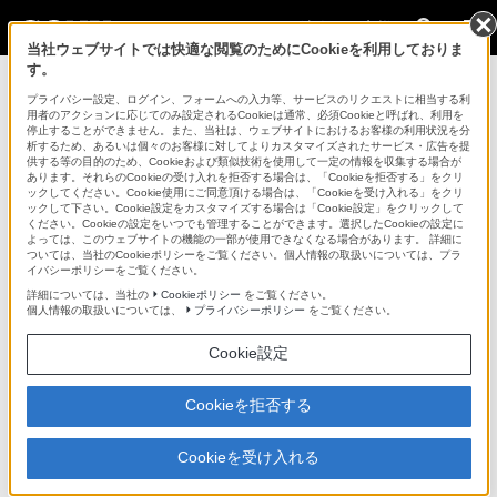
法人のお客様
当社ウェブサイトでは快適な閲覧のためにCookieを利用しておりま
す。
カムコーダー用周辺機器・アクセサリー > ACCKIT-D12B
プライバシー設定、ログイン、フォームへの入力等、サービスのリクエストに相当する利
用者のアクションに応じてのみ設定されるCookieは通常、必須Cookieと呼ばれ、利用を
法人のお客様
停止することができません。また、当社は、ウェブサイトにおけるお客様の利用状況を分
析するため、あるいは個々のお客様に対してよりカスタマイズされたサービス・広告を提
供する等の目的のため、Cookieおよび類似技術を使用して一定の情報を収集する場合が
カムコーダー用周辺機器・アクセサリー
あります。それらのCookieの受け入れを拒否する場合は、「Cookieを拒否する」をクリ
ックしてください。Cookie使用にご同意頂ける場合は、「Cookieを受け入れる」をクリ
ックして下さい。Cookie設定をカスタマイズする場合は「Cookie設定」をクリックして
ください。Cookieの設定をいつでも管理することができます。選択したCookieの設定に
ACCKIT-D12B
よっては、このウェブサイトの機能の一部が使用できなくなる場合があります。 詳細に
ついては、当社のCookieポリシーをご覧ください。個人情報の取扱いについては、プラ
イバシーポリシーをご覧ください。
2巻チャージャーと、NP-F970を2個セットにしたアクセサリーキッ
詳細については、当社の
Cookieポリシー
をご覧ください。
ト
個人情報の取扱いについては、
プライバシーポリシー
をご覧ください。
アクセサリーキット
Cookie設定
ACCKIT-D12B
Cookieを拒否する
販売終了
希望小売価格53,900円(税込)
Cookieを受け入れる
※ 本商品に含まれるバッテリーは製品保証対象外です