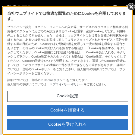
法人のお客様
当社ウェブサイトでは快適な閲覧のためにCookieを利用しておりま
す。
カムコーダー用周辺機器・アクセサリー >
ACCKIT-D12B
>
対
応商品・アクセサリー
プライバシー設定、ログイン、フォームへの入力等、サービスのリクエストに相当する利
用者のアクションに応じてのみ設定されるCookieは通常、必須Cookieと呼ばれ、利用を
停止することができません。また、当社は、ウェブサイトにおけるお客様の利用状況を分
法人のお客様
析するため、あるいは個々のお客様に対してよりカスタマイズされたサービス・広告を提
供する等の目的のため、Cookieおよび類似技術を使用して一定の情報を収集する場合が
あります。それらのCookieの受け入れを拒否する場合は、「Cookieを拒否する」をクリ
カムコーダー用周辺機器・アクセサリー
ックしてください。Cookie使用にご同意頂ける場合は、「Cookieを受け入れる」をクリ
ックして下さい。Cookie設定をカスタマイズする場合は「Cookie設定」をクリックして
ください。Cookieの設定をいつでも管理することができます。選択したCookieの設定に
よっては、このウェブサイトの機能の一部が使用できなくなる場合があります。 詳細に
ACCKIT-D12B
ついては、当社のCookieポリシーをご覧ください。個人情報の取扱いについては、プラ
イバシーポリシーをご覧ください。
詳細については、当社の
Cookieポリシー
をご覧ください。
アクセサリーキット
ACCKIT-D12B
個人情報の取扱いについては、
プライバシーポリシー
をご覧ください。
Cookie設定
対応商品・アクセサリー
Cookieを拒否する
XDCAM(2)
Cookieを受け入れる
NXCAM(8)