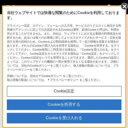
法人のお客様
当社ウェブサイトでは快適な閲覧のためにCookieを利用しておりま
す。
レコーダー／プレーヤー用周辺機器・アクセサリー > DSBK-
140
プライバシー設定、ログイン、フォームへの入力等、サービスのリクエストに相当する利
用者のアクションに応じてのみ設定されるCookieは通常、必須Cookieと呼ばれ、利用を
停止することができません。また、当社は、ウェブサイトにおけるお客様の利用状況を分
法人のお客様
析するため、あるいは個々のお客様に対してよりカスタマイズされたサービス・広告を提
供する等の目的のため、Cookieおよび類似技術を使用して一定の情報を収集する場合が
あります。それらのCookieの受け入れを拒否する場合は、「Cookieを拒否する」をクリ
レコーダー／プレーヤー用周辺機器・アクセサリー
ックしてください。Cookie使用にご同意頂ける場合は、「Cookieを受け入れる」をクリ
ックして下さい。Cookie設定をカスタマイズする場合は「Cookie設定」をクリックして
ください。Cookieの設定をいつでも管理することができます。選択したCookieの設定に
よっては、このウェブサイトの機能の一部が使用できなくなる場合があります。 詳細に
DSBK-140
ついては、当社のCookieポリシーをご覧ください。個人情報の取扱いについては、プラ
イバシーポリシーをご覧ください。
詳細については、当社の
Cookieポリシー
をご覧ください。
ポータブル編集VTR DSR-70／70A用i.LINK（DV）入出力ボード
個人情報の取扱いについては、
プライバシーポリシー
をご覧ください。
i.LINK／DV入出力ボード
Cookie設定
DSBK-140
Cookieを拒否する
希望小売価格132,000円(税込)
Cookieを受け入れる