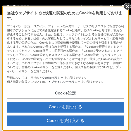
法人のお客様
当社ウェブサイトでは快適な閲覧のためにCookieを利用しておりま
す。
レコーダー／プレーヤー用周辺機器・アクセサリー >
PDBZ-
E1500
>
関連資料
プライバシー設定、ログイン、フォームへの入力等、サービスのリクエストに相当する利
用者のアクションに応じてのみ設定されるCookieは通常、必須Cookieと呼ばれ、利用を
停止することができません。また、当社は、ウェブサイトにおけるお客様の利用状況を分
法人のお客様
析するため、あるいは個々のお客様に対してよりカスタマイズされたサービス・広告を提
供する等の目的のため、Cookieおよび類似技術を使用して一定の情報を収集する場合が
あります。それらのCookieの受け入れを拒否する場合は、「Cookieを拒否する」をクリ
レコーダー／プレーヤー用周辺機器・アクセサリー
ックしてください。Cookie使用にご同意頂ける場合は、「Cookieを受け入れる」をクリ
ックして下さい。Cookie設定をカスタマイズする場合は「Cookie設定」をクリックして
ください。Cookieの設定をいつでも管理することができます。選択したCookieの設定に
よっては、このウェブサイトの機能の一部が使用できなくなる場合があります。 詳細に
PDBZ-E1500
ついては、当社のCookieポリシーをご覧ください。個人情報の取扱いについては、プラ
イバシーポリシーをご覧ください。
詳細については、当社の
Cookieポリシー
をご覧ください。
PDW-1500用エディティングソフトウェア
PDBZ-E1500
個人情報の取扱いについては、
プライバシーポリシー
をご覧ください。
Cookie設定
関連資料
Cookieを拒否する
機能比較表 (11KB)
Cookieを受け入れる
メディア対応一覧表 (11KB)